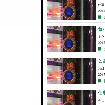
仕事
2017
台
また
2017
と
おは
2017
仕
今日