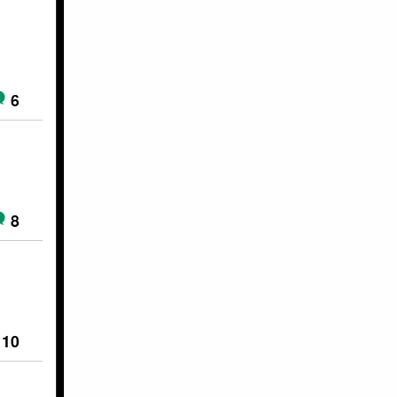
6
8
10