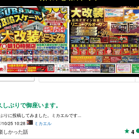
らいの養分です。
ー。
久しぶりで御座います。
ぶりに投稿してみました。ミカエルです...
/10/25 10:28
ミカエル
4
楽しかった話