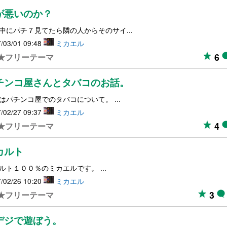
が悪いのか？
中にパチ７見てたら隣の人からそのサイ...
/03/01 09:48
ミカエル
6
★フリーテーマ
チンコ屋さんとタバコのお話。
はパチンコ屋でのタバコについて。 ...
/02/27 09:37
ミカエル
4
★フリーテーマ
カルト
ルト１００％のミカエルです。 ...
/02/26 10:20
ミカエル
3
★フリーテーマ
デジで遊ぼう。