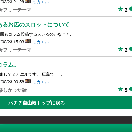
/02/23 21:29
ミカエル
2
★フリーテーマ
あるお店のスロットについて
2回もコラム投稿する人いるのかな？と...
/02/23 15:03
ミカエル
2
★フリーテーマ
コラム。
ましてミカエルです。 広島で、...
/02/23 09:58
ミカエル
5
楽しかった話
パチ７自由帳トップに戻る