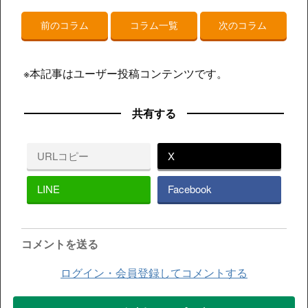
前のコラム
コラム一覧
次のコラム
※本記事はユーザー投稿コンテンツです。
共有する
URLコピー
X
LINE
Facebook
コメントを送る
ログイン・会員登録してコメントする