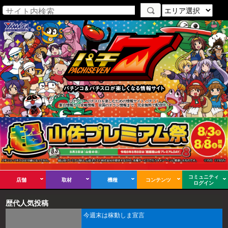
パチンコ・パチスロを楽しむための情報サイト パチ７！
新台情報から攻略情報、全国のチラシ情報まで、完全無料で配信中！
コミュニティ
店舗
取材
機種
コンテンツ
ログイン
歴代人気投稿
今週末は稼動しま宣言