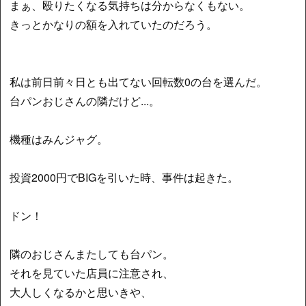
まぁ、殴りたくなる気持ちは分からなくもない。
きっとかなりの額を入れていたのだろう。
私は前日前々日とも出てない回転数0の台を選んだ。
台パンおじさんの隣だけど...。
機種はみんジャグ。
投資2000円でBIGを引いた時、事件は起きた。
ドン！
隣のおじさんまたしても台パン。
それを見ていた店員に注意され、
大人しくなるかと思いきや、