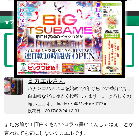
★フリーテーマ | コラム
台パンくん！
ミカエル
さん
パチンコパチスロを始めて4年ぐらいの養分です。
自由帳などにゆるく投稿してますー。 よろしくお
願いします。 twitter：＠Michael777a
投稿日：2017/02/24 12:31
またお前か！面白くもないコラム書いてんじゃねぇ！とか
言われても気にしないミカエルです。