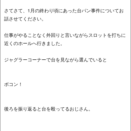
さてさて、1月の終わり頃にあった台パン事件についてお
話させてください。
仕事がやることなく外回りと言いながらスロットを打ちに
近くのホールへ行きました。
ジャグラーコーナーで台を見ながら選んでいると
ボコン！
後ろを振り返ると台を殴ってるおじさん。