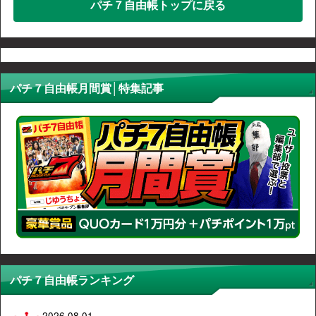
パチ７自由帳トップに戻る
パチ７自由帳月間賞│特集記事
パチ７自由帳ランキング
2026.08.01