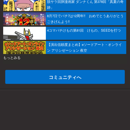
脱サラ回胴漫画家 ダンナくん 第378回「真夏の奇
跡」
8月7日でパチ7は12周年!! おめでとうありがとう
ごきげんよう!!
4コマパチけもの第81回 けもの、SEEDを打つ
【演出信頼度まとめ】eソードアート・オンライ
ン アリシゼーション 夜空
もっとみる
コミュニティへ