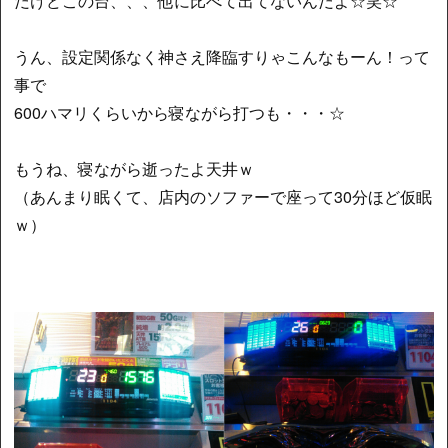
だけどこの台、、、他に比べて出てないんだよ☆笑☆
うん、設定関係なく神さえ降臨すりゃこんなもーん！って
事で
600ハマリくらいから寝ながら打つも・・・☆
もうね、寝ながら逝ったよ天井ｗ
（あんまり眠くて、店内のソファーで座って30分ほど仮眠
ｗ）