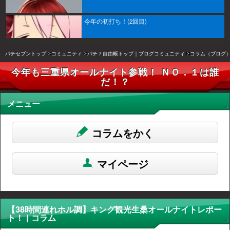
今年の初打ち！(2回目)
パチセブントップ
コミュニティ
パチ７自由帳トップ｜ブログコミュニティ
コラム（ブログ
今年も三重県オールナイト参戦！ ＮＯ．１は誰
だ！？
メニュー
コラムをかく
マイページ
【38時間連れホル調】キング観光生桑オールナイトレポー
ト！ | コラム