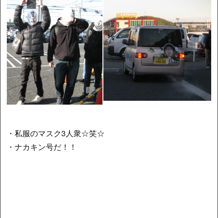
・私服のマスク3人衆☆笑☆
・ナカキン号だ！！