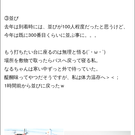
③並び
去年は到着時には、並びが100人程度だったと思うけど、
今年は既に300番目くらいに並ぶ事に。。。
もう打ちたい台に座るのは無理と悟る(´・ω・`)
場所を敷物で取ったらバスへ戻って寝る私。
なるちゃんは寒い中ずっと外で待っていた。
醍醐味ってやつだそうですが、私は体力温存へ＞＜；
1時間前から並びに戻ったｗ