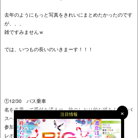
去年のようにもっと写真をきれいにまとめたかったのです
が、、、
雑ですみませんｗ
では、いつもの長いのいきまーす！！！
①12/30 バス乗車
名を名乗って受付を済ませ、旅のしおり的な紙をもらいバ
×
×
注目情報
スへ。
参加予定者一覧が載っていたり、
レポートの書き方などが書かれている。。。