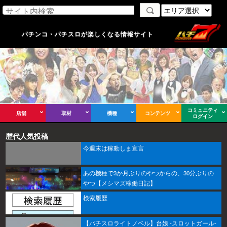
パチンコ・パチスロが楽しくなる情報サイト
コミュニティ
店舗
取材
機種
コンテンツ
ログイン
歴代人気投稿
今週末は稼動しま宣言
あの機種で3か月ぶりのやつからの、30分ぶりの
やつ【メシマズ稼働日記】
検索履歴
【パチスロライトノベル】台娘 -スロットガール-