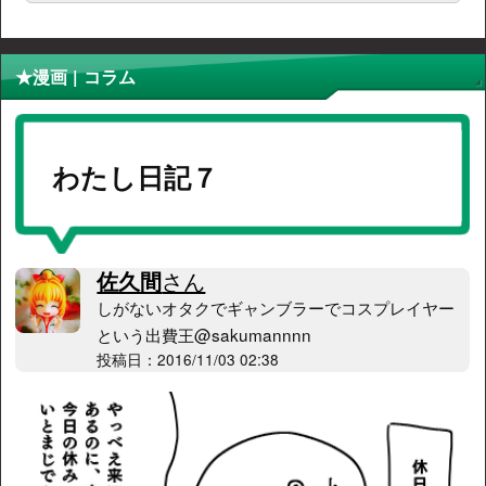
★漫画 | コラム
わたし日記７
佐久間
さん
しがないオタクでギャンブラーでコスプレイヤー
という出費王@sakumannnn
投稿日：2016/11/03 02:38