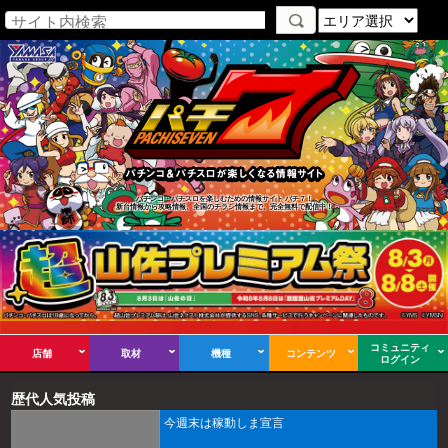
パチンコ・パチスロを楽しむための情報サイト パチ７！
新台情報から攻略情報、全国のチラシ情報まで、完全無料で配信中！
コミュニティ
店舗
取材
機種
コンテンツ
ログイン
歴代人気投稿
今週末は稼動しま宣言