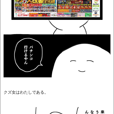
クズ女はわたしである。