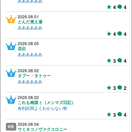
ああああああ
4
4
2026.08.01
とんだ煮え湯
ああああああ
4
4
2026.08.05
花伝
ああああああ
3
4
2026.08.02
タブー・タトゥー
ああああああ
3
2
2026.08.02
これも南国ぅ（メシマズ日記）
有利区間よくわからない勢
3
4
2026.08.04
ウミネコノヴァクコロニー