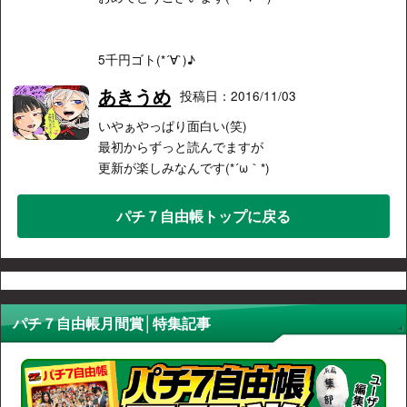
5千円ゴト(*´∀`)♪
あきうめ
投稿日：2016/11/03
いやぁやっぱり面白い(笑)
最初からずっと読んでますが
更新が楽しみなんです(*´ω｀*)
パチ７自由帳トップに戻る
パチ７自由帳月間賞│特集記事