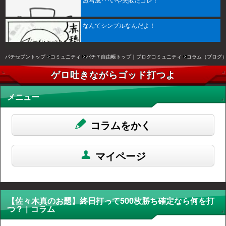
激写成･･･いや失敗だコレ！
なんてシンプルなんだよ！
パチセブントップ
コミュニティ
パチ７自由帳トップ｜ブログコミュニティ
コラム（ブログ
ゲロ吐きながらゴッド打つよ
メニュー
コラムをかく
マイページ
【佐々木真のお題】終日打って500枚勝ち確定なら何を打
つ？ | コラム