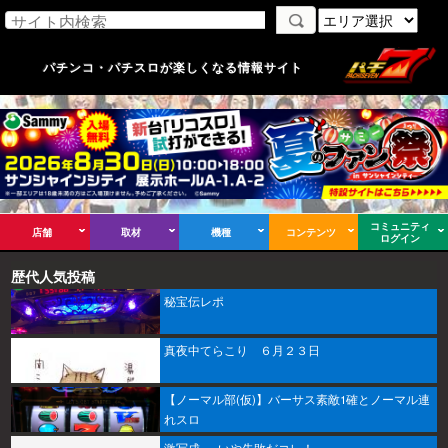
パチンコ・パチスロが楽しくなる情報サイト
コミュニティ
店舗
取材
機種
コンテンツ
ログイン
歴代人気投稿
秘宝伝レポ
真夜中てらこり ６月２３日
【ノーマル部(仮)】バーサス素敵1確とノーマル連
れスロ