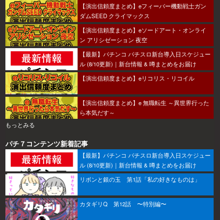
【演出信頼度まとめ】eフィーバー機動戦士ガン
ダムSEED クライマックス
【演出信頼度まとめ】eソードアート・オンライ
ン アリシゼーション 夜空
【最新】パチンコ パチスロ新台導入日スケジュー
ル (8/10更新)｜新台情報 & 噂まとめをお届け
【演出信頼度まとめ】eリコリス・リコイル
【演出信頼度まとめ】e 無職転生 ～異世界行った
ら本気だす～
もっとみる
パチ７コンテンツ新着記事
【最新】パチンコ パチスロ新台導入日スケジュー
ル (8/10更新)｜新台情報 & 噂まとめをお届け
リボンと銀の玉 第1話「私の好きなものは」
カタギリQ 第12話 〜特別編〜