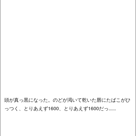
頭が真っ黒になった。のどが渇いて乾いた唇にたばこがひ
っつく、とりあえず1600、とりあえず1600だっ......