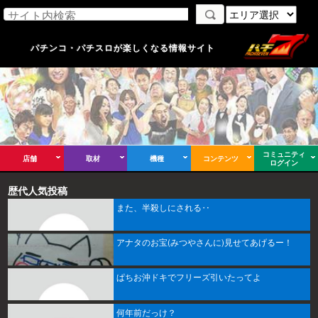
パチンコ・パチスロが楽しくなる情報サイト
コミュニティ
店舗
取材
機種
コンテンツ
ログイン
歴代人気投稿
また、半殺しにされる‥
アナタのお宝(みつやさんに)見せてあげるー！
ぱちお沖ドキでフリーズ引いたってよ
何年前だっけ？