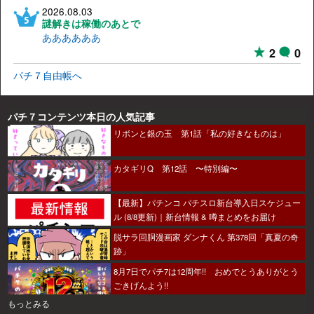
2026.08.03
謎解きは稼働のあとで
ああああああ
2
0
パチ７自由帳へ
パチ７コンテンツ本日の人気記事
リボンと銀の玉 第1話「私の好きなものは」
カタギリQ 第12話 〜特別編〜
【最新】パチンコ パチスロ新台導入日スケジュー
ル (8/8更新)｜新台情報 & 噂まとめをお届け
脱サラ回胴漫画家 ダンナくん 第378回「真夏の奇
跡」
8月7日でパチ7は12周年!! おめでとうありがとう
ごきげんよう!!
もっとみる