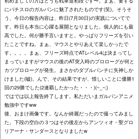
初めましての方はどうも戦車道初段です〜。まぁ、要する
にパチスロのガルパンに魅了されたものです(笑)。そうそ
う、今日の報告内容は、昨日(7月30日)の実践についてで
す。昨日も本当に心躍る展開となりました。個人的にも最
高でした。何が勝手言いますと。やっぱりフリーズを引い
たことですね。まぁ、マウスとやりあえて楽しかったで
す。。。。まぁ、フリーズ時点でATレベル4は決まってし
まっていますがマウスの後のAT突入時のプロローグが何と
カツプロローグが発生。まさかのダブルパンチに失神しか
けました(嘘)。んで、その結果ですが、惜しいことに優勝1
回の29勝でした(2連覇したかった・・・)(~_~;)
ではでは以上報告終了します。私ただいまガルパンアニメ
勉強中ですww
後、おまけ画像です。なんか綺麗だったので撮ってみまし
た。下段の空白の３つはその後左からアンツィオ・聖グロ
リアーナ・サンダースとなりましたw