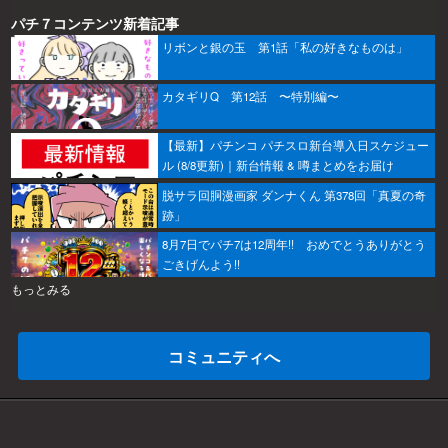
パチ７コンテンツ新着記事
リボンと銀の玉 第1話「私の好きなものは」
カタギリQ 第12話 〜特別編〜
【最新】パチンコ パチスロ新台導入日スケジュー
ル (8/8更新)｜新台情報 & 噂まとめをお届け
脱サラ回胴漫画家 ダンナくん 第378回「真夏の奇
跡」
8月7日でパチ7は12周年!! おめでとうありがとう
ごきげんよう!!
もっとみる
コミュニティへ