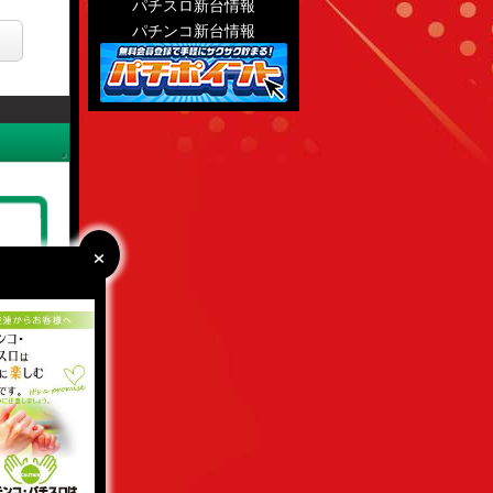
パチスロ新台情報
パチンコ新台情報
×
×
:43