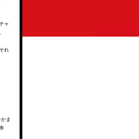
チャ
。
それ
ンかま
率