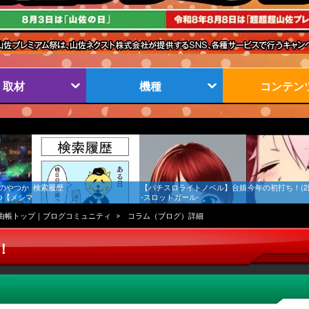
取材
機種
コンテン
のやつか
検索履歴
【パチスロライトノベル】台娘
今年の初打ち！(2
つ【メシマ
-スロットガール-
由帳トップ｜ブログコミュニティ
コラム（ブログ）詳細
！