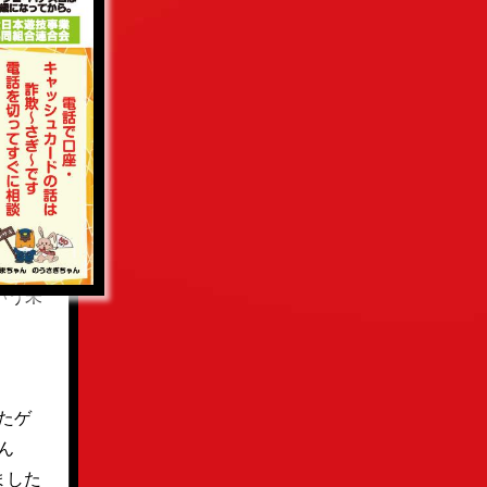
、独
手順
一匹
機種
いう未
たゲ
ん
ました