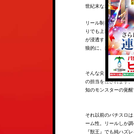
世紀末な2000年。
リール制御の基本知識
りでも上回る手順は示
が浸透するとかはあり
狼的に、ほくそ笑んで
そんな尖った1年が過
の担当を任されます。
知のモンスターの覚醒
それ以前のパチスロは
ーム性。リールしか調
『獣王』でも純ハズレ