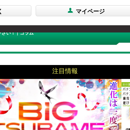
く
マイページ
い！ | コラム
注目情報
サブ基板！
投稿日：2016/06/20 00
敏感も、人生で大切な何かを取りこぼしたこ
をする。そんな仕事をしています。