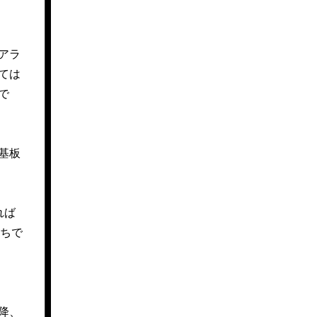
アラ
ては
で
基板
れば
まちで
降、