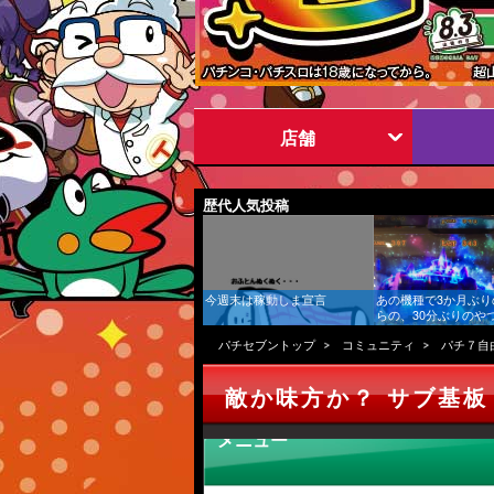
店舗
歴代人気投稿
今週末は稼動しま宣言
あの機種で3か月ぶり
らの、30分ぶりのや
ズ稼働日記】
パチセブントップ
コミュニティ
パチ７自
敵か味方か？ サブ基板
メニュー