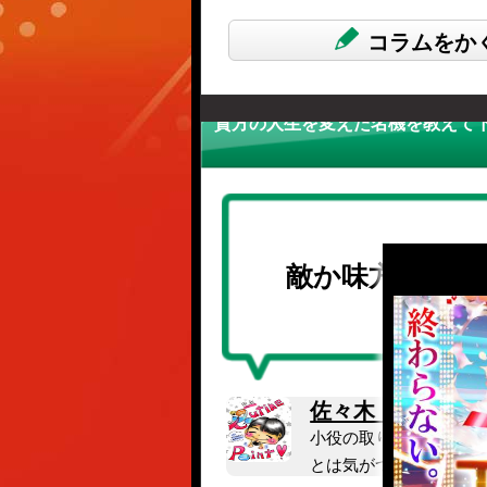
コラムをか
貴方の人生を変えた名機を教えて下さ
敵か味方か？ 
佐々木 真
さん
小役の取りこぼしには
とは気がつかないフリ