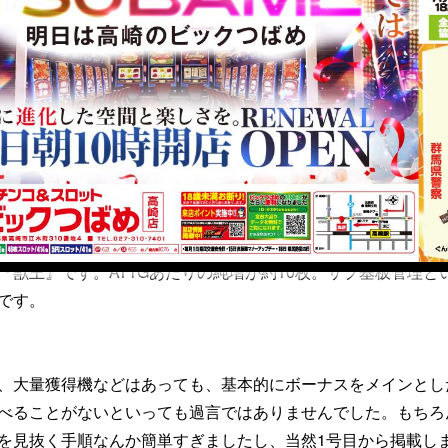
技術介入機全盛時代の末期の話です。
と、打って見つける洞察力。大手誌よりマンパワーがなくとも
せる。そんな自信だけはありました。部数は少ないので、その
ませんでしたけど、他誌を見て「惜しいねっ！」と思うくらい
ました。
ぎ。ミレニアム問題が無事に過ぎ去った2001年の新春。とある
『獣王』です。AT1Gあたりの純増が約10枚。サブ基板管理と
です。
、大量獲得機などはあっても、基本的にボーナスをメインとし
べることがないといっても過言ではありませんでした。もちろ
を見抜く手順なんか簡単すぎましたし、当然1号目から掲載し