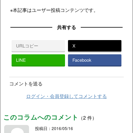
※本記事はユーザー投稿コンテンツです。
共有する
URLコピー
X
LINE
Facebook
コメントを送る
ログイン・会員登録してコメントする
このコラムへのコメント
（2 件）
投稿日：2016/05/16