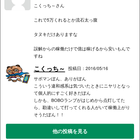
こくっち～さん
これで5万くれるとか流石太っ腹
タヌキだけありますな
誤解からの稼働だけで億は稼げるから安いもんで
すね
こくっち～
投稿日：2016/05/16
サボマンぽん、ありがぽん
こういう違和感系は気づいたときにニヤリとなっ
て個人的にすごく好きだぽん
しかも、BOBOランプがはじめから点灯してた
ら、勘違いして打ってくれる人がいて稼働上がり
そうだぽん！！
他の投稿を見る