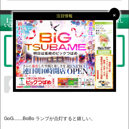
×
×
注目情報
【こくっち～からのお題②】新しい告知機能を考えて欲し
いぽん！ | コラム
逆転の発想
さん
投稿日：2016/05/16 16:10
GoG........BoBo ランプが点灯すると嬉しい。