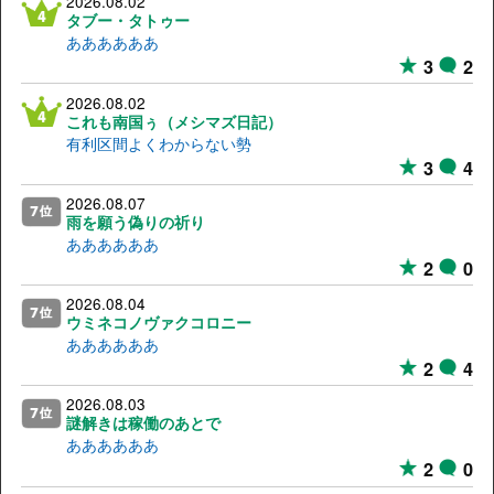
2026.08.02
タブー・タトゥー
ああああああ
3
2
2026.08.02
これも南国ぅ（メシマズ日記）
有利区間よくわからない勢
3
4
2026.08.07
雨を願う偽りの祈り
ああああああ
2
0
2026.08.04
ウミネコノヴァクコロニー
ああああああ
2
4
2026.08.03
謎解きは稼働のあとで
ああああああ
2
0