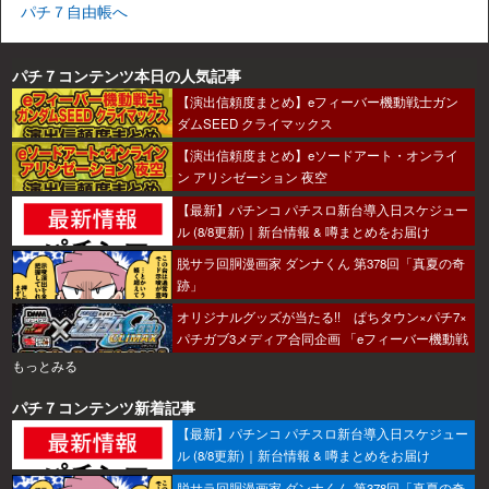
パチ７自由帳へ
パチ７コンテンツ本日の人気記事
【演出信頼度まとめ】eフィーバー機動戦士ガン
ダムSEED クライマックス
【演出信頼度まとめ】eソードアート・オンライ
ン アリシゼーション 夜空
【最新】パチンコ パチスロ新台導入日スケジュー
ル (8/8更新)｜新台情報 & 噂まとめをお届け
脱サラ回胴漫画家 ダンナくん 第378回「真夏の奇
跡」
オリジナルグッズが当たる!! ぱちタウン×パチ7×
パチガブ3メディア合同企画 「eフィーバー機動戦
士ガンダムSEED クライマックスをこのホールで
もっとみる
打ちたい！」キャンペーン開催
パチ７コンテンツ新着記事
【最新】パチンコ パチスロ新台導入日スケジュー
ル (8/8更新)｜新台情報 & 噂まとめをお届け
脱サラ回胴漫画家 ダンナくん 第378回「真夏の奇