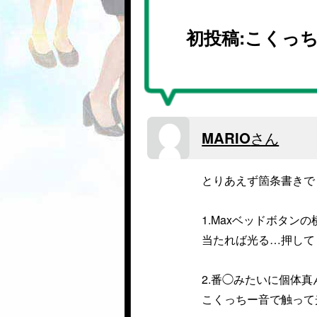
初投稿:こくっ
MARIO
さん
とりあえず箇条書きで
1.Maxベッドボタン
当たれば光る…押して
2.番◯みたいに個体
こくっちー音で触って