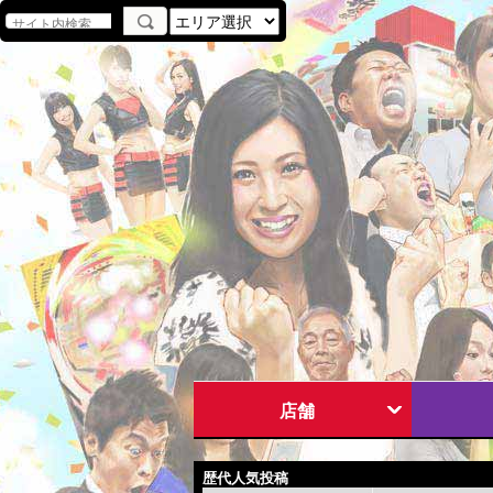
店舗
歴代人気投稿