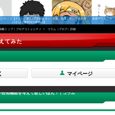
ポジティブ
【チラシの裏】CR聖戦士ダン
天運、地運、そして人の運
真夜中てらこり 
バイン【通常時の章Vol.3】
由帳トップ｜ブログコミュニティ
コラム（ブログ）詳細
えてみた
く
マイページ
告知機能を考えて欲しいぽん！ | コラム