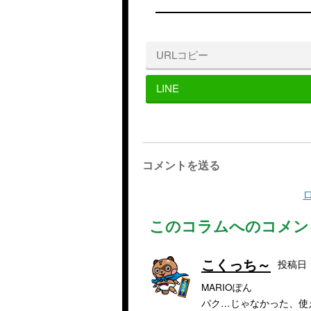
URLコピー
LINE
コメントを送る
このコラムへのコメン
こくっち～
投稿日：2
MARIOぽん
パク…じゃなかった、使