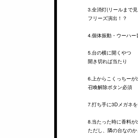
3.全消灯(リールまで
フリーズ演出！？
4.個体振動・ウーハー
5.台の横に開くやつ
開き切れば当たり
6.上からこくっちー
召喚解除ボタン必須
7.打ち手に3Dメガネ
8.当たった時に香料が
ただし、隣の台なのか