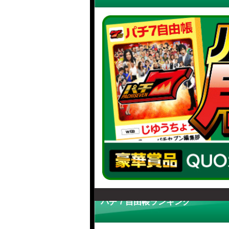
パチ７自由帳ランキング