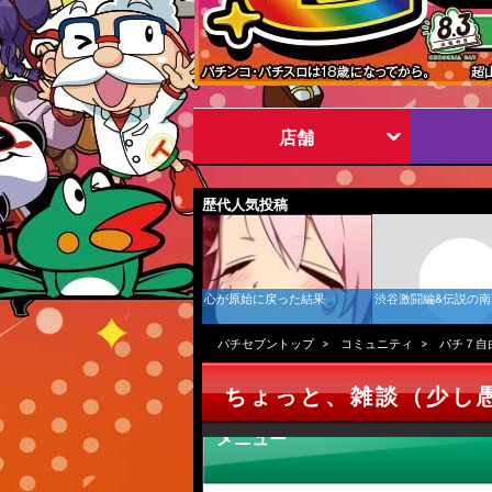
店舗
歴代人気投稿
心が原始に戻った結果
渋谷激闘編&伝説の
パチセブントップ
コミュニティ
パチ７自
ちょっと、雑談（少し
メニュー