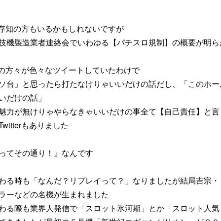
どでご存知の方もいるかもしれないですが
技機製造業者連絡会でいわゆる【パチスロ規制】の概要が明ら
で業界の方々が色々なツイートしていたわけで
ソ台」と思ったら打たなけりゃいいだけの話だし、「このホー
いだけの話」
魅力が無けりゃやらなきゃいいだけの事全て【自己責任】と言
itterもありました
ってその通り！』なんです
わる時も「なんだ？リプレイって？」なりましたが結局吉宗・
ラーなどの名機が生まれました
わる際も業界人発信で「スロット氷河期」とか「スロット人気