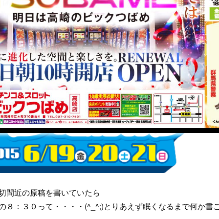
切間近の原稿を書いていたら
８：３０って・・・・(^_^;)とりあえず眠くなるまで何か書