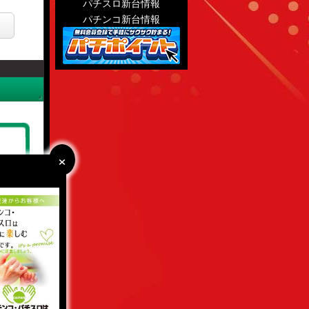
パチスロ新台情報
パチンコ新台情報
×
×
:49