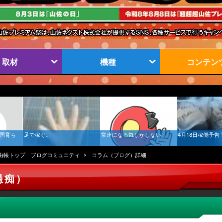
取材
機種
コンテン
南国育ち
足で稼ぐ。
常連になる気しかしない
4月18日稼働予告
由帳トップ｜ブログコミュニティ
コラム（ブログ）詳細
愚痴）