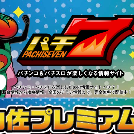
パチンコ・パチスロを楽しむための情報サイト パチ７！
新台情報から攻略情報、全国のチラシ情報まで、完全無料で配信中！