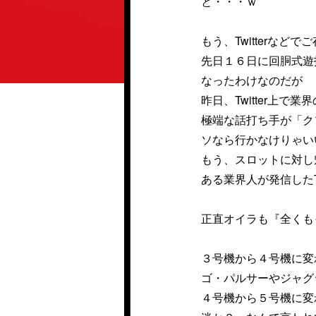
と・・・ｗ
もう、Twitterな
先日１６日に回胴式遊
なったわけなのだが
昨日、Twitter上
極端な話打ち手が「ク
ソなら行かなけりゃい
もう、スロットに対し
ある業界人が発信したTw
正直オイラも『全くも
３号機から４号機に変
ゴ・パルサーやジャグ
４号機から５号機に変