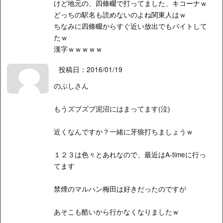
けど地元の、四條畷で打ってました、キコーナｗ
どっちの駅名も読めないのよね関東人はｗ
ちなみに四條畷からすぐ近い放出でもバイトして
たｗ
漢字ｗｗｗｗｗ
投稿日：2016/01/19
のぶしさん
もうズブズブ泥沼にはまってます(泣)
近くなんですか？一緒に牙狼打ちましょうｗ
１２３は色々とあれなので、最近はA-timeに行っ
てます
禁煙のマルハン梅田は好きだったのですが
あそこも酷いから行かなくなりましたｗ