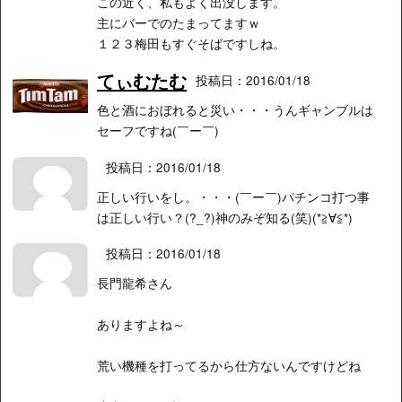
この近く、私もよく出没します。
主にバーでのたまってますｗ
１２３梅田もすぐそばですしね。
てぃむたむ
投稿日：2016/01/18
色と酒におぼれると災い・・・うんギャンブルは
セーフですね(￣ー￣)
投稿日：2016/01/18
正しい行いをし。・・・(￣ー￣)パチンコ打つ事
は正しい行い？(?_?)神のみぞ知る(笑)(*≧∀≦*)
投稿日：2016/01/18
長門龍希さん
ありますよね～
荒い機種を打ってるから仕方ないんですけどね