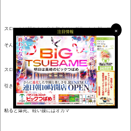
×
×
スロットは打ちたい台も無くジャグラーしか触ってない
注目情報
そんなジャグラーも光る気配すらない
スロットは設定だとして、パチンコは何なんだ？
引きたい物が引けない、引けても……な状況が続く
粘ると爆死、軽い腰にはオカマ