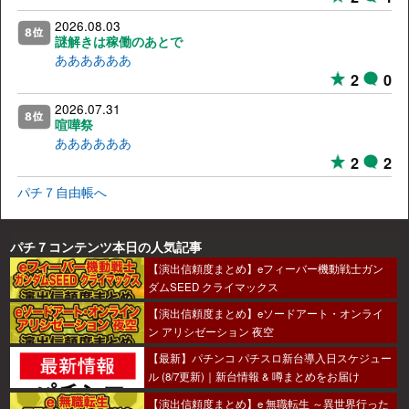
2026.08.03
謎解きは稼働のあとで
ああああああ
2
0
2026.07.31
喧嘩祭
ああああああ
2
2
パチ７自由帳へ
パチ７コンテンツ本日の人気記事
【演出信頼度まとめ】eフィーバー機動戦士ガン
ダムSEED クライマックス
【演出信頼度まとめ】eソードアート・オンライ
ン アリシゼーション 夜空
【最新】パチンコ パチスロ新台導入日スケジュー
ル (8/7更新)｜新台情報 & 噂まとめをお届け
【演出信頼度まとめ】e 無職転生 ～異世界行った