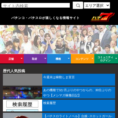
パチンコ・パチスロが楽しくなる情報サイト
コミュニティ
店舗
取材
機種
コンテンツ
ログイン
歴代人気投稿
今週末は稼動しま宣言
あの機種で3か月ぶりのやつからの、30分ぶりの
やつ【メシマズ稼働日記】
検索履歴
【パチスロライトノベル】台娘 -スロットガール-