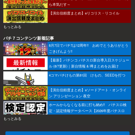
ら本気だす～
【演出信頼度まとめ】eリコリス・リコイル
もっとみる
パチ７コンテンツ新着記事
8月7日でパチ7は12周年!! おめでとうありがとう
ごきげんよう!!
【最新】パチンコ パチスロ新台導入日スケジュー
ル (8/7更新)｜新台情報 & 噂まとめをお届け
4コマパチけもの第81回 けもの、SEEDを打つ
【演出信頼度まとめ】eソードアート・オンライ
ン アリシゼーション 夜空
ホールからなくなる前に打ち納め!! パチスロ検
定・認定情報データベース【2026年度パチスロ
版】
もっとみる