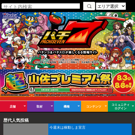
パチンコ・パチスロを楽しむための情報サイト パチ７！
新台情報から攻略情報、全国のチラシ情報まで、完全無料で配信中！
コミュニティ
店舗
取材
機種
コンテンツ
ログイン
歴代人気投稿
今週末は稼動しま宣言