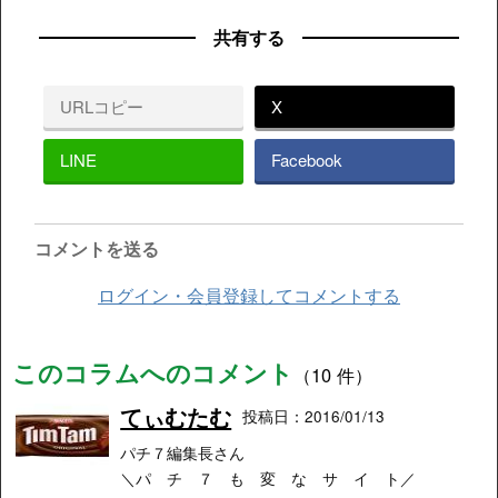
共有する
URLコピー
X
LINE
Facebook
コメントを送る
ログイン・会員登録してコメントする
このコラムへのコメント
（10 件）
てぃむたむ
投稿日：2016/01/13
パチ７編集長さん
＼パ チ ７ も 変 な サ イ ト／