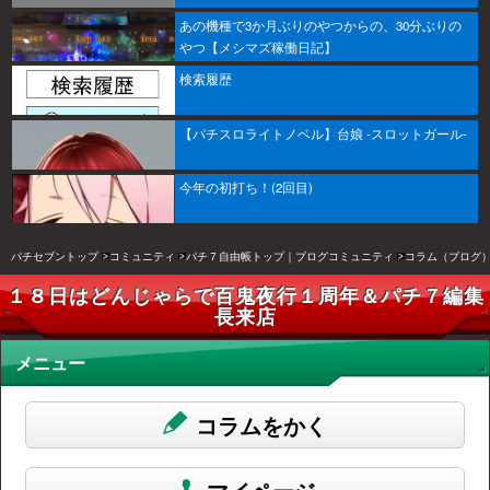
あの機種で3か月ぶりのやつからの、30分ぶりの
やつ【メシマズ稼働日記】
検索履歴
【パチスロライトノベル】台娘 -スロットガール-
今年の初打ち！(2回目)
パチセブントップ
コミュニティ
パチ７自由帳トップ｜ブログコミュニティ
コラム（ブログ
１８日はどんじゃらで百鬼夜行１周年＆パチ７編集
長来店
メニュー
コラムをかく