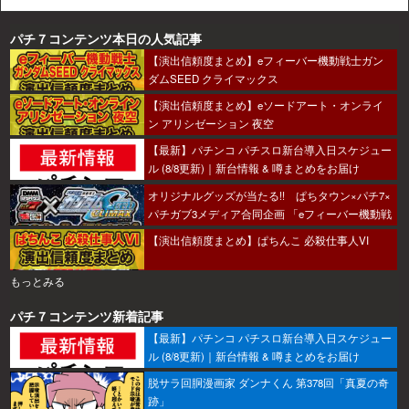
パチ７コンテンツ本日の人気記事
【演出信頼度まとめ】eフィーバー機動戦士ガン
ダムSEED クライマックス
【演出信頼度まとめ】eソードアート・オンライ
ン アリシゼーション 夜空
【最新】パチンコ パチスロ新台導入日スケジュー
ル (8/8更新)｜新台情報 & 噂まとめをお届け
オリジナルグッズが当たる!! ぱちタウン×パチ7×
パチガブ3メディア合同企画 「eフィーバー機動戦
士ガンダムSEED クライマックスをこのホールで
【演出信頼度まとめ】ぱちんこ 必殺仕事人VI
打ちたい！」キャンペーン開催
もっとみる
パチ７コンテンツ新着記事
【最新】パチンコ パチスロ新台導入日スケジュー
ル (8/8更新)｜新台情報 & 噂まとめをお届け
脱サラ回胴漫画家 ダンナくん 第378回「真夏の奇
跡」