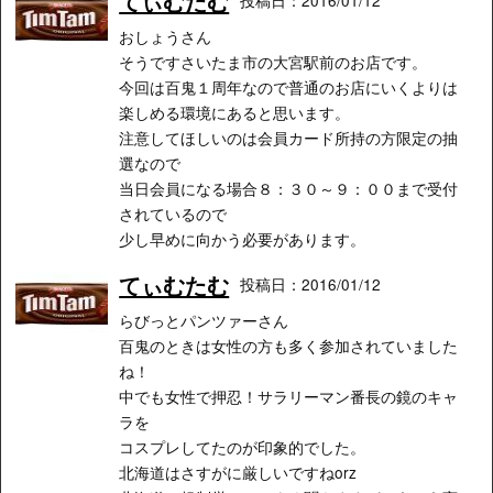
てぃむたむ
投稿日：2016/01/12
おしょうさん
そうですさいたま市の大宮駅前のお店です。
今回は百鬼１周年なので普通のお店にいくよりは
楽しめる環境にあると思います。
注意してほしいのは会員カード所持の方限定の抽
選なので
当日会員になる場合８：３０～９：００まで受付
されているので
少し早めに向かう必要があります。
てぃむたむ
投稿日：2016/01/12
らびっとパンツァーさん
百鬼のときは女性の方も多く参加されていました
ね！
中でも女性で押忍！サラリーマン番長の鏡のキャ
ラを
コスプレしてたのが印象的でした。
北海道はさすがに厳しいですねorz