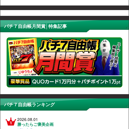
パチ７自由帳月間賞│特集記事
パチ７自由帳ランキング
2026.08.01
勝ったらご褒美企画