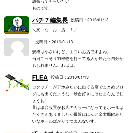
頑張ってもらいたい
ものです。
パチ７編集長
投稿日：2016/01/13
＼変 な お 店 ！／
投稿日：2016/01/13
規模は小さいけど、面白いお店ですよね。
当日こっそり羽根物を打ってる人が居たら自分か
もしれません。わはは。
FLEA
投稿日：2016/01/13
コクッチーがアホみたいに出てる店でまとめブロ
グにも出てたような…珍台好きにはたまらんでし
ょうね‼︎
昔は珍台設置がお店のカラーになってるホールは
たくさんありましたが最近はほんと金太郎飴みた
いなホールばかりでつまんないす。