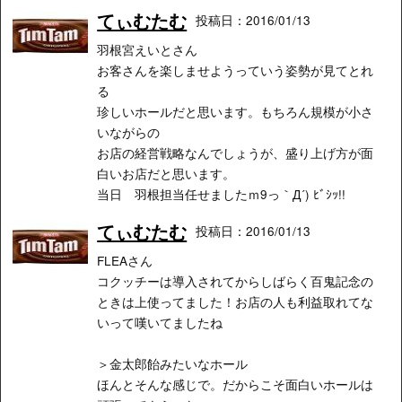
てぃむたむ
投稿日：2016/01/13
羽根宮えいとさん
お客さんを楽しませようっていう姿勢が見てとれ
る
珍しいホールだと思います。もちろん規模が小さ
いながらの
お店の経営戦略なんでしょうが、盛り上げ方が面
白いお店だと思います。
当日 羽根担当任せましたｍ9っ｀Д´) ﾋﾞｼｯ!!
てぃむたむ
投稿日：2016/01/13
FLEAさん
コクッチーは導入されてからしばらく百鬼記念の
ときは上使ってました！お店の人も利益取れてな
いって嘆いてましたね
＞金太郎飴みたいなホール
ほんとそんな感じで。だからこそ面白いホールは