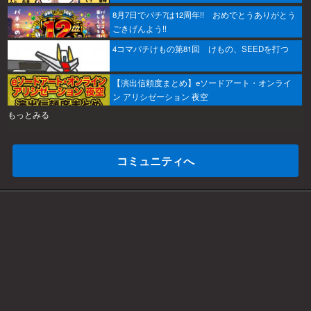
8月7日でパチ7は12周年!! おめでとうありがとう
ごきげんよう!!
4コマパチけもの第81回 けもの、SEEDを打つ
【演出信頼度まとめ】eソードアート・オンライ
ン アリシゼーション 夜空
もっとみる
コミュニティへ