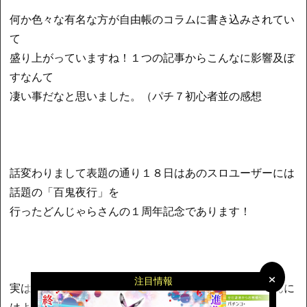
何か色々な有名な方が自由帳のコラムに書き込みされてい
て
盛り上がっていますね！１つの記事からこんなに影響及ぼ
すなんて
凄い事だなと思いました。（パチ７初心者並の感想
話変わりまして表題の通り１８日はあのスロユーザーには
話題の「百鬼夜行」を
行ったどんじゃらさんの１周年記念であります！
×
×
注目情報
実は私かなり近場に住んでおりまして、ここのお店さんに
はよく遊びに行っているのです。