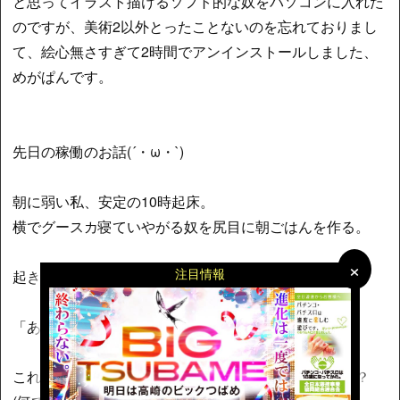
と思ってイラスト描けるソフト的な奴をパソコンに入れた
のですが、美術2以外とったことないのを忘れておりまし
て、絵心無さすぎて2時間でアンインストールしました、
めがぱんです。
先日の稼働のお話(´・ω・`)
朝に弱い私、安定の10時起床。
横でグースカ寝ていやがる奴を尻目に朝ごはんを作る。
×
×
注目情報
起きないので、放置してご飯を食べていると
「あたしのは？」
これ、有るか無いかの確認じゃなくて、「あたしのは？