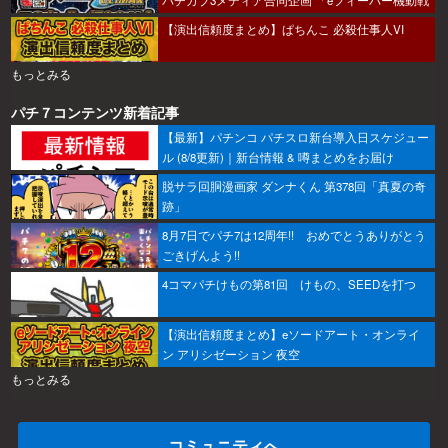
士ガンダムSEED クライマックスをこのホールで
【演出信頼度まとめ】ぱちんこ 必殺仕事人VI
打ちたい！」キャンペーン開催
もっとみる
パチ７コンテンツ新着記事
【最新】パチンコ パチスロ新台導入日スケジュー
ル (8/8更新)｜新台情報 & 噂まとめをお届け
脱サラ回胴漫画家 ダンナくん 第378回「真夏の奇
跡」
8月7日でパチ7は12周年!! おめでとうありがとう
ごきげんよう!!
4コマパチけもの第81回 けもの、SEEDを打つ
【演出信頼度まとめ】eソードアート・オンライ
ン アリシゼーション 夜空
もっとみる
コミュニティへ