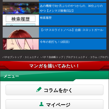
あの機種で3か月ぶりのやつからの、30分ぶりの
やつ【メシマズ稼働日記】
検索履歴
【パチスロライトノベル】台娘 -スロットガール-
今年の初打ち！(2回目)
パチセブントップ
コミュニティ
パチ７自由帳トップ｜ブログコミュニティ
コラム（ブログ
マンガを描いてみたい！
メニュー
コラムをかく
マイページ