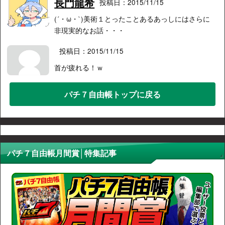
長門龍希
投稿日：2015/11/15
(´・ω・`)美術１とったことあるあっしにはさらに
非現実的なお話・・・
投稿日：2015/11/15
首が疲れる！ｗ
パチ７自由帳トップに戻る
パチ７自由帳月間賞│特集記事