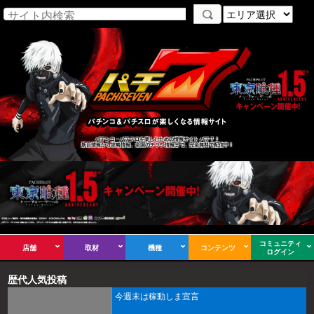
パチンコ・パチスロを楽しむための情報サイト パチ７！
新台情報から攻略情報、全国のチラシ情報まで、完全無料で配信中！
コミュニティ
店舗
取材
機種
コンテンツ
ログイン
歴代人気投稿
今週末は稼動しま宣言