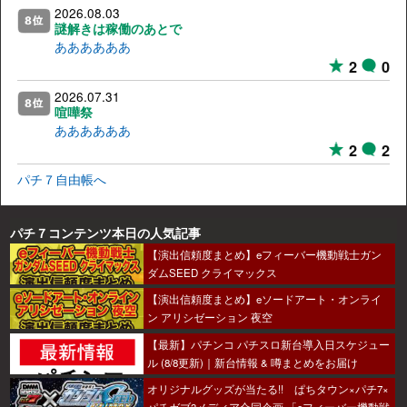
2026.08.03
謎解きは稼働のあとで
ああああああ
2
0
2026.07.31
喧嘩祭
ああああああ
2
2
パチ７自由帳へ
パチ７コンテンツ本日の人気記事
【演出信頼度まとめ】eフィーバー機動戦士ガン
ダムSEED クライマックス
【演出信頼度まとめ】eソードアート・オンライ
ン アリシゼーション 夜空
【最新】パチンコ パチスロ新台導入日スケジュー
ル (8/8更新)｜新台情報 & 噂まとめをお届け
オリジナルグッズが当たる!! ぱちタウン×パチ7×
パチガブ3メディア合同企画 「eフィーバー機動戦