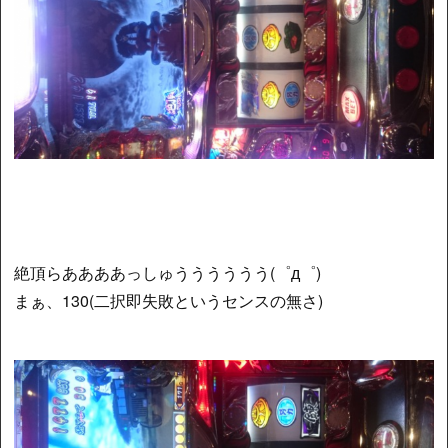
絶頂らああああっしゅうううううう(゜д゜)
まぁ、130(二択即失敗というセンスの無さ)