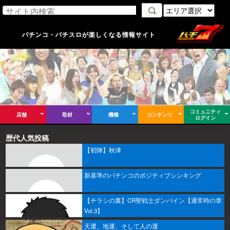
パチンコ・パチスロが楽しくなる情報サイト
コミュニティ
店舗
取材
機種
コンテンツ
ログイン
歴代人気投稿
【初陣】秋津
新基準のパチンコのポジティブシンキング
【チラシの裏】CR聖戦士ダンバイン【通常時の章
Vol.3】
天運、地運、そして人の運