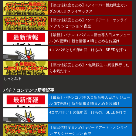
【演出信頼度まとめ】eフィーバー機動戦士ガン
ダムSEED クライマックス
【演出信頼度まとめ】eソードアート・オンライ
ン アリシゼーション 夜空
【最新】パチンコ パチスロ新台導入日スケジュー
ル (8/7更新)｜新台情報 & 噂まとめをお届け
4コマパチけもの第81回 けもの、SEEDを打つ
【演出信頼度まとめ】e 無職転生 ～異世界行った
ら本気だす～
もっとみる
パチ７コンテンツ新着記事
【最新】パチンコ パチスロ新台導入日スケジュー
ル (8/7更新)｜新台情報 & 噂まとめをお届け
4コマパチけもの第81回 けもの、SEEDを打つ
【演出信頼度まとめ】eソードアート・オンライ
ン アリシゼーション 夜空