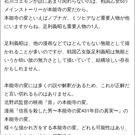
石川ゴエモンが話にあまり関わらないのは、戦国乙女5の
メインストーリーが本能寺の変だから。
本能寺の変といえばノブナガ、ミツヒデなど重要人物が他
にいますからね。足利義昭も重要人物の1人。
足利義昭は、他の漫画などではとんでもない無能として描
かれることが多いのですが、戦国乙女版足利義昭は無能と
いうか幼い故の無力さとして描いていて、結構珍しい存在
かもしれません。
本能寺の変には多くの説や解釈があるため、これが正解だ
と言い切れるものはありません。
北野武監督の映画『首』の本能寺の変。
漫画『信長を殺した男〜本能寺の変431年目の真実〜』の
本能寺の変。
様々な描かれ方をする本能寺の変。どれも可能性はあり、