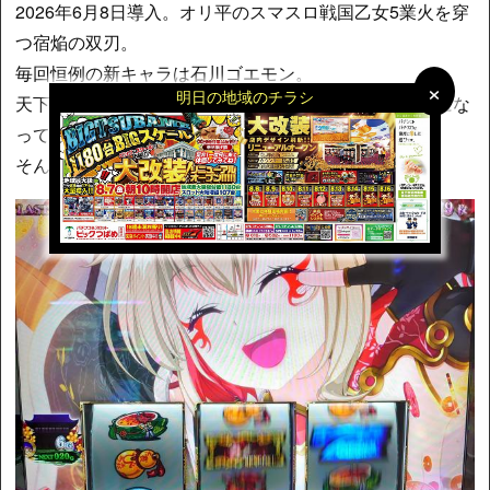
2026年6月8日導入。オリ平のスマスロ戦国乙女5業火を穿
つ宿焔の双刃。
毎回恒例の新キャラは石川ゴエモン。
×
×
明日の地域のチラシ
天下の大泥棒が、戦国乙女では見た目も口調もギャルにな
っております。武器は手裏剣。
そんなギャルの小娘が一体何を盗めるというのか。