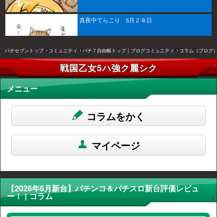
真夜中てらこり 5月２８日
パチセブントップ
コミュニティ
パチ７自由帳トップ｜ブログコミュニティ
コラム（ブログ
戦国乙女5ハ強ク麗シク
メニュー
コラムをかく
マイページ
【2026年6月新台】パチンコ＆パチスロ新台評価レビュ
ー！ | コラム