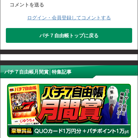
コメントを送る
ログイン・会員登録してコメントする
パチ７自由帳トップに戻る
パチ７自由帳月間賞│特集記事