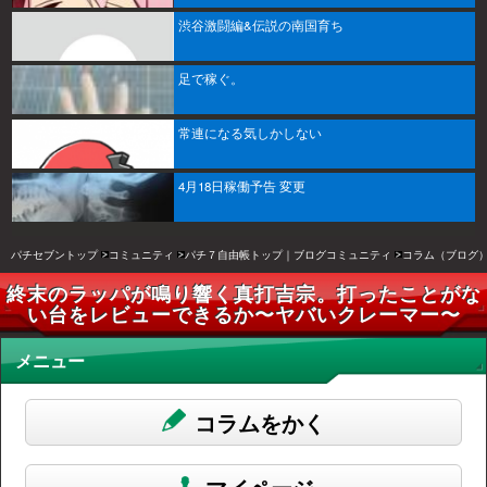
渋谷激闘編&伝説の南国育ち
足で稼ぐ。
常連になる気しかしない
4月18日稼働予告 変更
パチセブントップ
コミュニティ
パチ７自由帳トップ｜ブログコミュニティ
コラム（ブログ
終末のラッパが鳴り響く真打吉宗。打ったことがな
い台をレビューできるか〜ヤバいクレーマー〜
メニュー
コラムをかく