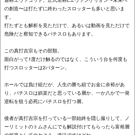
の創造〜は打たずに終わったスロッターも多いと思いま
す。
打たずとも解析を見ただけで、あるいは動画を見ただけで
危険だと察知できるパチスロもあります。
この真打吉宗もその部類。
面白がって1度だけ触るのではなく、こういう台を何度も
打つスロッターは2パターン。
ホールでは負け組だが、人生の勝ち組でお金に余裕があ
り、パチスロは娯楽だと思っている層か、一か八かで一発
逆転を狙う必死にパチスロを打つ層。
後者が真打吉宗を打っている一部始終を隠し撮りして、ノ
ーリミットのトムさんにでも解説付けてもらったら富裕層
の娯楽としてウケそう。違法ですけどね。