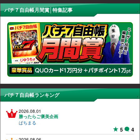
パチ７自由帳月間賞│特集記事
パチ７自由帳ランキング
2026.08.01
勝ったらご褒美企画
ぱちまる
5
4
2026.08.06