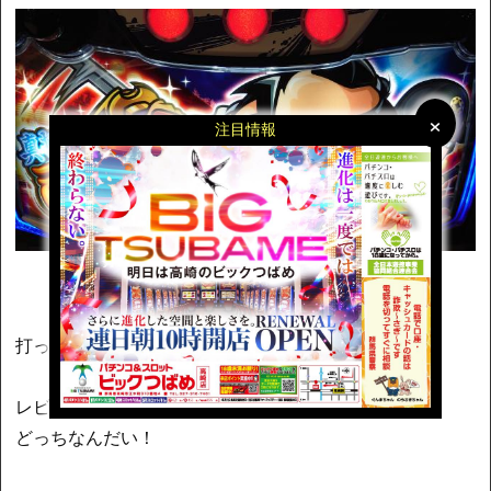
×
×
注目情報
打ったことがない台をレビューしていいものか……。
レビューするのかい。しないのかい。
どっちなんだい！