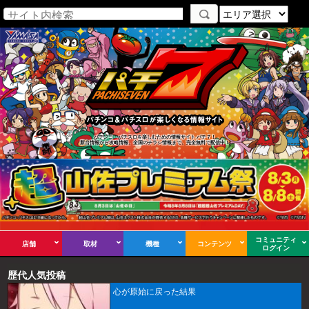
パチンコ・パチスロを楽しむための情報サイト パチ７！
新台情報から攻略情報、全国のチラシ情報まで、完全無料で配信中！
コミュニティ
店舗
取材
機種
コンテンツ
ログイン
歴代人気投稿
心が原始に戻った結果