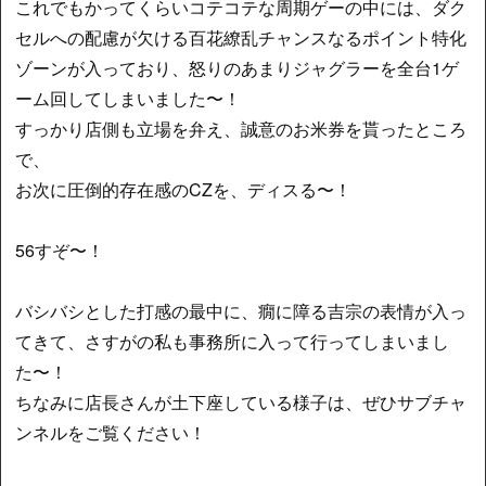
これでもかってくらいコテコテな周期ゲーの中には、ダク
セルへの配慮が欠ける百花繚乱チャンスなるポイント特化
ゾーンが入っており、怒りのあまりジャグラーを全台1ゲ
ーム回してしまいました〜！
すっかり店側も立場を弁え、誠意のお米券を貰ったところ
で、
お次に圧倒的存在感のCZを、ディスる〜！
56すぞ〜！
バシバシとした打感の最中に、癇に障る吉宗の表情が入っ
てきて、さすがの私も事務所に入って行ってしまいまし
た〜！
ちなみに店長さんが土下座している様子は、ぜひサブチャ
ンネルをご覧ください！