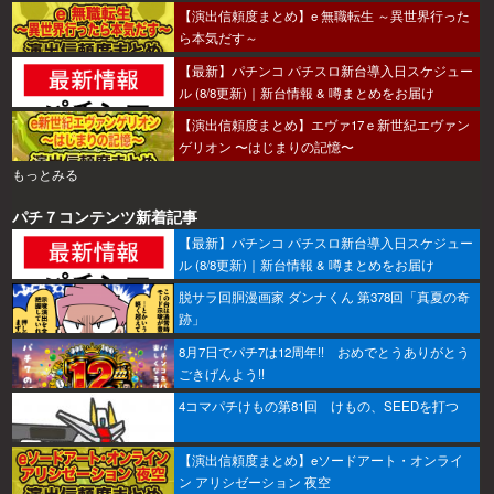
【演出信頼度まとめ】e 無職転生 ～異世界行った
ら本気だす～
【最新】パチンコ パチスロ新台導入日スケジュー
ル (8/8更新)｜新台情報 & 噂まとめをお届け
【演出信頼度まとめ】エヴァ17ｅ新世紀エヴァン
ゲリオン 〜はじまりの記憶〜
もっとみる
パチ７コンテンツ新着記事
【最新】パチンコ パチスロ新台導入日スケジュー
ル (8/8更新)｜新台情報 & 噂まとめをお届け
脱サラ回胴漫画家 ダンナくん 第378回「真夏の奇
跡」
8月7日でパチ7は12周年!! おめでとうありがとう
ごきげんよう!!
4コマパチけもの第81回 けもの、SEEDを打つ
【演出信頼度まとめ】eソードアート・オンライ
ン アリシゼーション 夜空