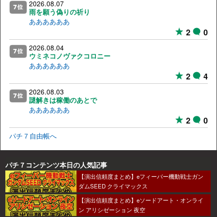
2026.08.07
雨を願う偽りの祈り
ああああああ
2
0
2026.08.04
ウミネコノヴァクコロニー
ああああああ
2
4
2026.08.03
謎解きは稼働のあとで
ああああああ
2
0
パチ７自由帳へ
パチ７コンテンツ本日の人気記事
【演出信頼度まとめ】eフィーバー機動戦士ガン
ダムSEED クライマックス
【演出信頼度まとめ】eソードアート・オンライ
ン アリシゼーション 夜空