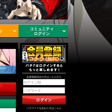
コミュニティ
ツ
ログイン
回目)
会員登録済みの方はこちらから
パスワードを忘れた方はこちら