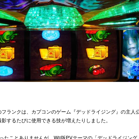
ムのフランクは、カプコンのゲーム『デッドライジング』の主人
で撮影するたびに使用できる技が増えたりしました。
ったことありませんが、Wii版PVテーマの「デッドライジング