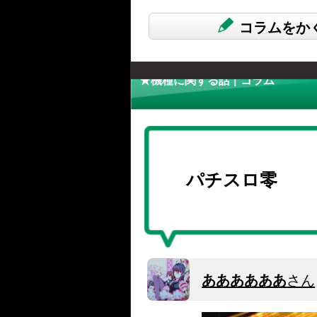
コラムをか
★機種に関する話 | コラム
パチスロ零
ああああああ
さん