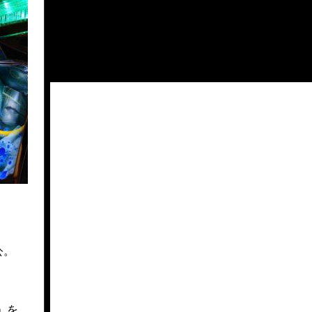
公。
」を