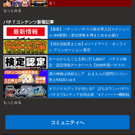
る！
もっとみる
パチ７コンテンツ新着記事
【最新】パチンコ パチスロ新台導入日スケジュー
ル (8/6更新)｜新台情報 & 噂まとめをお届け
【演出信頼度まとめ】eソードアート・オンライ
ン アリシゼーション 夜空
ホールからなくなる前に打ち納め!! パチスロ検
定・認定情報データベース【2026年度パチスロ
版】
漢の神曲は供給なし!? おまえらの質問だいたい
答えRADIO vol.9
オリジナルグッズが当たる!! ぱちタウン×パチ7×
パチガブ3メディア合同企画 「eフィーバー機動戦
士ガンダムSEED クライマックスをこのホールで
もっとみる
打ちたい！」キャンペーン開催
コミュニティへ