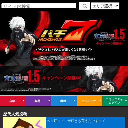
パチンコ・パチスロを楽しむための情報サイト パチ７！
新台情報から攻略情報、全国のチラシ情報まで、完全無料で配信中！
コミュニティ
店舗
取材
機種
コンテンツ
ログイン
歴代人気投稿
ヘソ釘って、命釘とも言うんですって