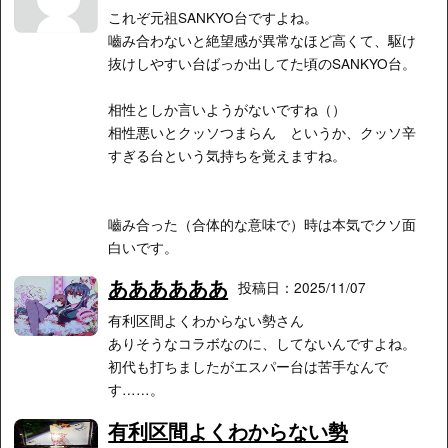
これぞ元祖SANKYO台ですよね。
嚙み合わないと絶望感が異常なほど高くて、駆け
抜けしやすい台ばっか出してた頃のSANKYO台。
相性としか言いようがないですね（）
相性悪いとクッソつまらん というか、クッソ辛
すぎる台という気持ちを覚えますね。
嚙み合った（合体的な意味で）時は本気でクソ面
白いです。
ああああああ
投稿日：2025/11/07
有利区間よくわからない勢さん
ありそうなコラボなのに、してないんですよね。
初代も打ちましたがエスパー台は苦手なんで
す……。
有利区間よくわからない勢