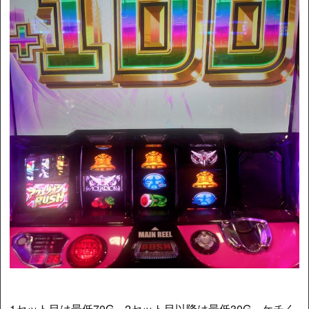
1セット目は最低70G。2セット目以降は最低30G。ケチく