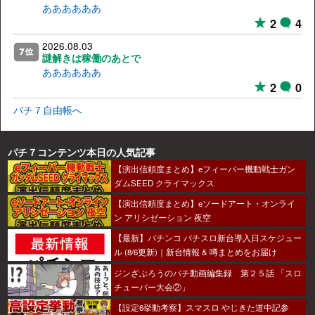
ああああああ
2
4
2026.08.03
謎解きは稼働のあとで
ああああああ
2
0
パチ７自由帳へ
パチ７コンテンツ本日の人気記事
【演出信頼度まとめ】eフィーバー機動戦士ガン
ダムSEED クライマックス
【演出信頼度まとめ】eソードアート・オンライ
ン アリシゼーション 夜空
【最新】パチンコ パチスロ新台導入日スケジュー
ル (8/6更新)｜新台情報 & 噂まとめをお届け
ジンざぶろうのパチ動画編集録 第２５話 「スロ
チューバー大会②」
【設定6挙動考察】スマスロ やじきた道中記参