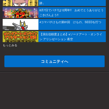
跡」
8月7日でパチ7は12周年!! おめでとうありがとう
ごきげんよう!!
4コマパチけもの第81回 けもの、SEEDを打つ
【演出信頼度まとめ】eソードアート・オンライ
ン アリシゼーション 夜空
もっとみる
コミュニティへ