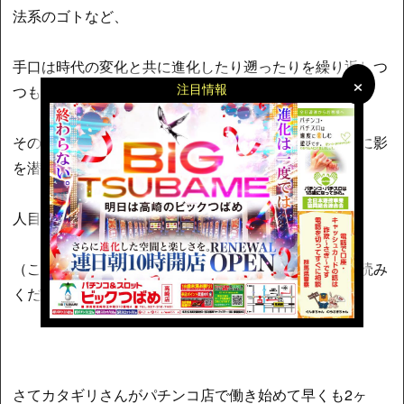
法系のゴトなど、
手口は時代の変化と共に進化したり遡ったりを繰り返しつ
×
×
注目情報
つも、
その存在は常にパチンコ業界が歩んできた歴史の裏側に影
を潜め、
人目を忍んで活動し続けてきたのである。
（ここまで、ドキュメント番組のナレーション風にお読み
ください）
さてカタギリさんがパチンコ店で働き始めて早くも2ヶ