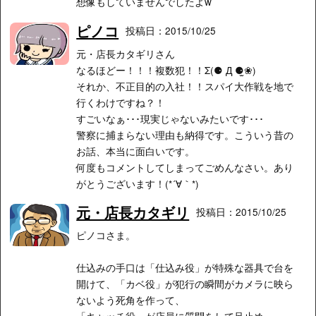
想像もしていませんでしたよw
ピノコ
投稿日：2015/10/25
元・店長カタギリさん
なるほどー！！！複数犯！！Σ(⚈ Д ⚈̫❀)
それか、不正目的の入社！！スパイ大作戦を地で
行くわけですね？！
すごいなぁ･･･現実じゃないみたいです･･･
警察に捕まらない理由も納得です。こういう昔の
お話、本当に面白いです。
何度もコメントしてしまってごめんなさい。あり
がとうございます！(*´∀｀*)
元・店長カタギリ
投稿日：2015/10/25
ピノコさま。
仕込みの手口は「仕込み役」が特殊な器具で台を
開けて、「カベ役」が犯行の瞬間がカメラに映ら
ないよう死角を作って、