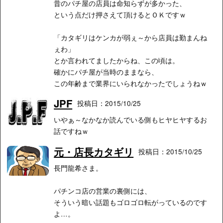
昔のパチ屋の店員は命知らずが多かった、
という点だけ押さえて頂けるとＯＫですｗ
「カタギリはケンカが弱ぇ～から店員は勤まんね
ぇわ」
とか言われてましたからね、この頃は。
確かにパチ屋が当時のままなら、
この年齢まで業界にいられなかったでしょうねｗ
JPF
投稿日：2015/10/25
いやぁ～なかなか読んでいる側もヒヤヒヤするお
話ですねｗ
元・店長カタギリ
投稿日：2015/10/25
長門龍希さま。
パチンコ店の営業の裏側には、
そういう暗い話題もゴロゴロ転がっているのです
よ…。