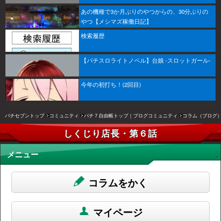
あの機種で3か月ぶりのやつからの、30分ぶりの
やつ【メシマズ稼働日記】
検索履歴
【パチスロライトノベル】台娘 -スロットガール-
今年の初打ち！(2回目)
パチセブントップ
コミュニティ
パチ７自由帳トップ｜ブログコミュニティ
コラム（ブログ
しくじり店長・第６話
メニュー
コラムをかく
マイページ