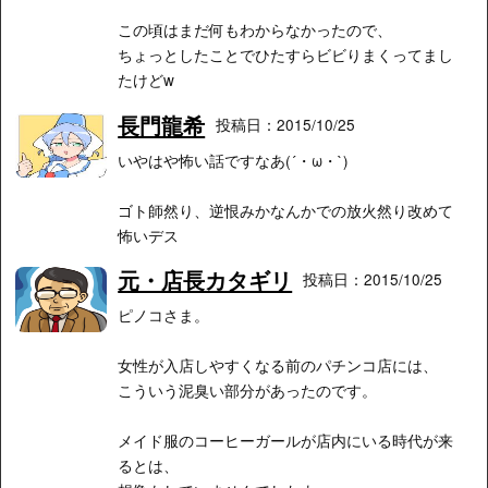
この頃はまだ何もわからなかったので、
ちょっとしたことでひたすらビビりまくってまし
たけどw
長門龍希
投稿日：2015/10/25
いやはや怖い話ですなあ(´・ω・`)
ゴト師然り、逆恨みかなんかでの放火然り改めて
怖いデス
元・店長カタギリ
投稿日：2015/10/25
ピノコさま。
女性が入店しやすくなる前のパチンコ店には、
こういう泥臭い部分があったのです。
メイド服のコーヒーガールが店内にいる時代が来
るとは、