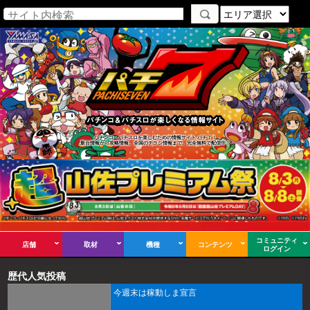
パチンコ・パチスロを楽しむための情報サイト パチ７！
新台情報から攻略情報、全国のチラシ情報まで、完全無料で配信中！
コミュニティ
店舗
取材
機種
コンテンツ
ログイン
歴代人気投稿
今週末は稼動しま宣言