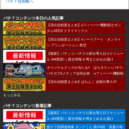
パチ７自由帳へ
パチ７コンテンツ本日の人気記事
【演出信頼度まとめ】eフィーバー機動戦士ガン
ダムSEED クライマックス
【演出信頼度まとめ】eソードアート・オンライ
ン アリシゼーション 夜空
【最新】パチンコ パチスロ新台導入日スケジュー
ル (8/8更新)｜新台情報 & 噂まとめをお届け
オリジナルグッズが当たる!! ぱちタウン×パチ7×
パチガブ3メディア合同企画 「eフィーバー機動戦
士ガンダムSEED クライマックスをこのホールで
【演出信頼度まとめ】ぱちんこ 必殺仕事人VI
打ちたい！」キャンペーン開催
もっとみる
パチ７コンテンツ新着記事
【最新】パチンコ パチスロ新台導入日スケジュー
ル (8/8更新)｜新台情報 & 噂まとめをお届け
脱サラ回胴漫画家 ダンナくん 第378回「真夏の奇