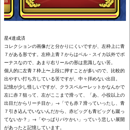
星4達成済
コレクションの画像だと分かりにくいですが、左枠上に青
７がある形です。左枠上青７からはベル・スイカ以外でボ
ーナスなので、あまり右リールの形は意識しない筈。
個人的に左青７枠上〜上段に押すことが多いので、比較的
出やすい打ち方している筈ですが、中々拝めない出目。
記憶が少し怪しいですが、クラスペルーレットかなんかで
左に赤７狙って、左がここまで滑って、「あ、小役以上の
出目だからリーチ目か」→「でも赤７滑っていったし、青
７引き込んでいないんだから、赤ビッグも青ビッグも蹴っ
てないか？」→「やっぱりバケかい」っていう悲しい展開
があったと記憶しています。