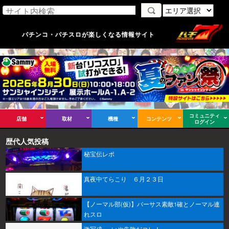
パチンコ・パチスロが楽しくなる情報サイト
コミュニティ
店舗
取材
機種
コンテンツ
ログイン
歴代人気投稿
秘宝伝レポ
真夜中てらこり ６月２３日
【ノーマル部(仮)】バーサス素敵1確とノーマル連
れスロ