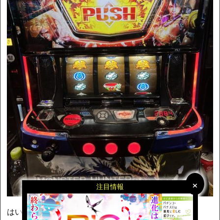
×
×
注目情報
はい！はじめまして。