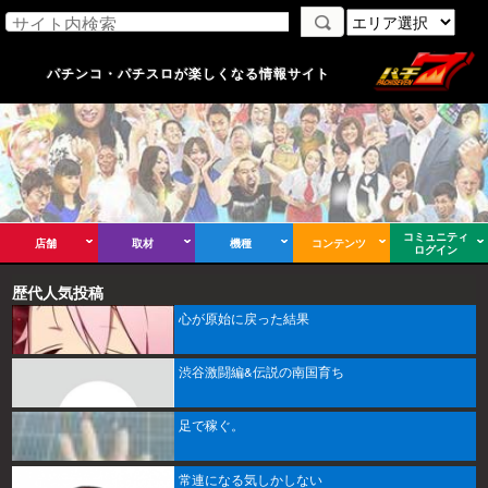
パチンコ・パチスロが楽しくなる情報サイト
コミュニティ
店舗
取材
機種
コンテンツ
ログイン
歴代人気投稿
心が原始に戻った結果
渋谷激闘編&伝説の南国育ち
足で稼ぐ。
常連になる気しかしない