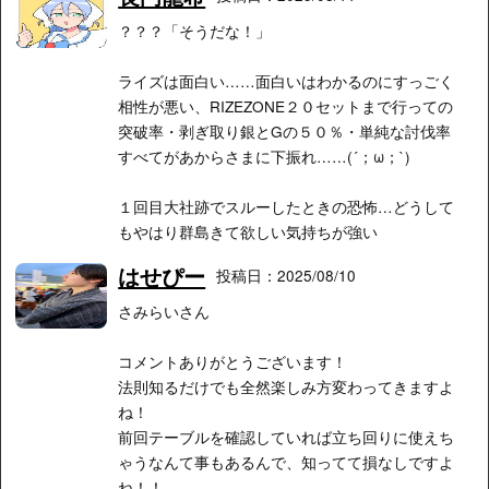
？？？「そうだな！」
ライズは面白い……面白いはわかるのにすっごく
相性が悪い、RIZEZONE２０セットまで行っての
突破率・剥ぎ取り銀とGの５０％・単純な討伐率
すべてがあからさまに下振れ……(´；ω；`)
１回目大社跡でスルーしたときの恐怖…どうして
もやはり群島きて欲しい気持ちが強い
はせぴー
投稿日：2025/08/10
さみらいさん
コメントありがとうございます！
法則知るだけでも全然楽しみ方変わってきますよ
ね！
前回テーブルを確認していれば立ち回りに使えち
ゃうなんて事もあるんで、知ってて損なしですよ
ね！！