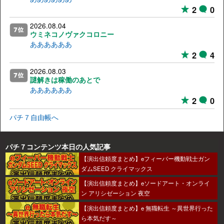
2
0
2026.08.04
ウミネコノヴァクコロニー
ああああああ
2
4
2026.08.03
謎解きは稼働のあとで
ああああああ
2
0
パチ７自由帳へ
パチ７コンテンツ本日の人気記事
【演出信頼度まとめ】eフィーバー機動戦士ガン
ダムSEED クライマックス
【演出信頼度まとめ】eソードアート・オンライ
ン アリシゼーション 夜空
【演出信頼度まとめ】e 無職転生 ～異世界行った
ら本気だす～