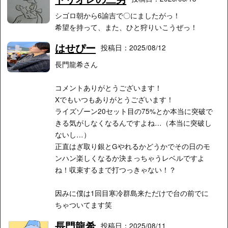
シゴロ朝から6諭吉で〇にましたがっ！
希望を持って、また、ひと狩りいこうぜっ！
はせぴー
投稿日：2025/08/12
長門龍希さん
コメントありがとうございます！
Xでもいつもありがとうございます！
ライズゾーン20セット目の75%とか本当に突破で
きる気がしなくなるんですよね…（本当に突破し
ないし…）
正直はぎ取り銀とGやれるかどうかでその日のモ
ンハン楽しくなるか決まっちゃうレベルですよ
ね！収束するまで打つっきゃない！？
因みに僕は1回目寒冷群島来ただけで台の前でに
ちゃついてます笑
長門龍希
投稿日：2025/08/11