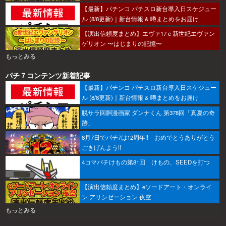
【最新】パチンコ パチスロ新台導入日スケジュー
ル (8/8更新)｜新台情報 & 噂まとめをお届け
【演出信頼度まとめ】エヴァ17ｅ新世紀エヴァン
ゲリオン 〜はじまりの記憶〜
もっとみる
パチ７コンテンツ新着記事
【最新】パチンコ パチスロ新台導入日スケジュー
ル (8/8更新)｜新台情報 & 噂まとめをお届け
脱サラ回胴漫画家 ダンナくん 第378回「真夏の奇
跡」
8月7日でパチ7は12周年!! おめでとうありがとう
ごきげんよう!!
4コマパチけもの第81回 けもの、SEEDを打つ
【演出信頼度まとめ】eソードアート・オンライ
ン アリシゼーション 夜空
もっとみる