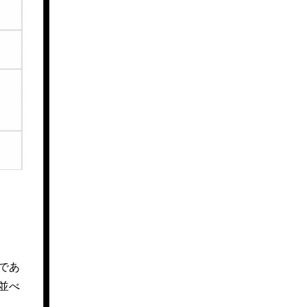
であ
並べ