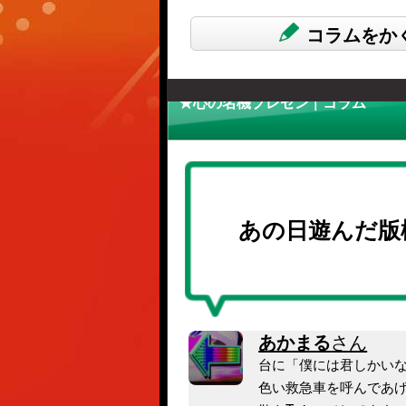
コラムをか
★心の名機プレゼン | コラム
あの日遊んだ版
あかまる
さん
台に「僕には君しかい
色い救急車を呼んであげ