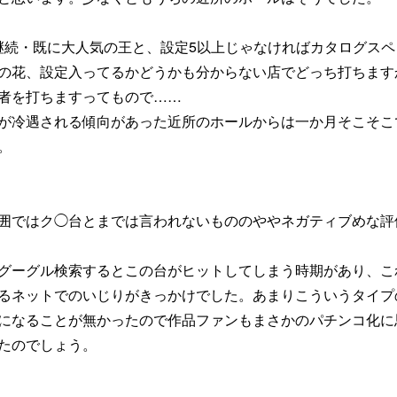
0%継続・既に大人気の王と、設定5以上じゃなければカタログス
の花、設定入ってるかどうかも分からない店でどっち打ちます
者を打ちますってもので……
が冷遇される傾向があった近所のホールからは一か月そこそこ
。
囲ではク◯台とまでは言われないもののややネガティブめな評
グーグル検索するとこの台がヒットしてしまう時期があり、こ
るネットでのいじりがきっかけでした。あまりこういうタイプ
になることが無かったので作品ファンもまさかのパチンコ化に
たのでしょう。