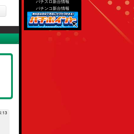
パチスロ新台情報
パチンコ新台情報
:13