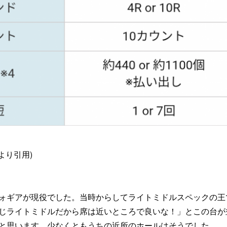
より引用)
ォギアが現役でした。当時からしてライトミドルスペックの王
じライトミドルだから席は近いところで良いな！」とこの台が
と思います。少なくともうちの近所のホールはそうでした。