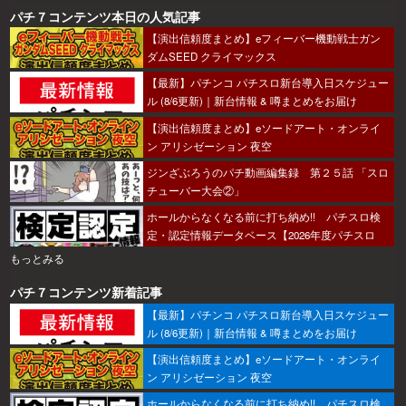
パチ７コンテンツ本日の人気記事
【演出信頼度まとめ】eフィーバー機動戦士ガン
ダムSEED クライマックス
【最新】パチンコ パチスロ新台導入日スケジュー
ル (8/6更新)｜新台情報 & 噂まとめをお届け
【演出信頼度まとめ】eソードアート・オンライ
ン アリシゼーション 夜空
ジンざぶろうのパチ動画編集録 第２５話 「スロ
チューバー大会②」
ホールからなくなる前に打ち納め!! パチスロ検
定・認定情報データベース【2026年度パチスロ
版】
もっとみる
パチ７コンテンツ新着記事
【最新】パチンコ パチスロ新台導入日スケジュー
ル (8/6更新)｜新台情報 & 噂まとめをお届け
【演出信頼度まとめ】eソードアート・オンライ
ン アリシゼーション 夜空
ホールからなくなる前に打ち納め!! パチスロ検