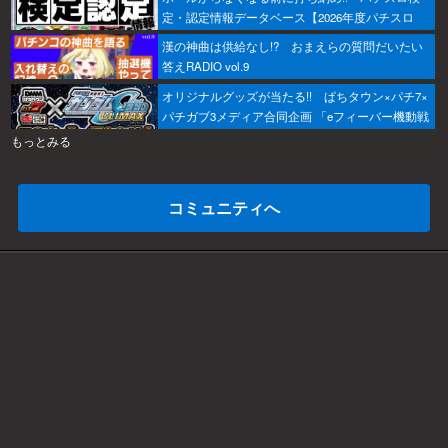
定・認定情報データベース【2026年度パチスロ
版】
漢の神曲は供給なし!? おまえらの質問だいたい
答えRADIO vol.9
オリジナルグッズが当たる!! ぱちタウン×パチ7×
パチガブ3メディア合同企画 「eフィーバー機動戦
士ガンダムSEED クライマックスをこのホールで
もっとみる
打ちたい！」キャンペーン開催
コミュニティへ