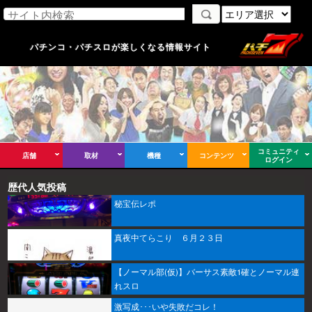
パチンコ・パチスロが楽しくなる情報サイト
コミュニティ
店舗
取材
機種
コンテンツ
ログイン
歴代人気投稿
秘宝伝レポ
真夜中てらこり ６月２３日
【ノーマル部(仮)】バーサス素敵1確とノーマル連
れスロ
激写成･･･いや失敗だコレ！