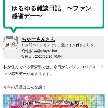
ゆるゆる雑談日記 〜ファン
感謝デー〜
ちゃーさん
さん
引き弱パチンカスです。遊タイム付きが好き。
X(雑多)→@chiya_knt
投稿日：2025/06/20 10:04
私が住んでいる青森県では、今日からパチンコパチスロフ
ァン感謝デーが始まります。
今年の景品はこんな感じ