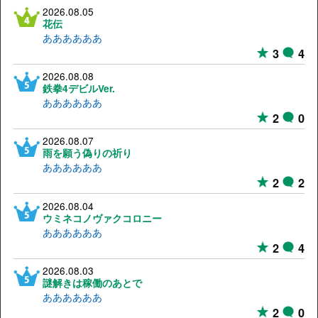
2026.08.05
花伝
ああああああ
3
4
2026.08.08
鉄拳4デビルVer.
ああああああ
2
0
2026.08.07
雨を願う偽りの祈り
ああああああ
2
2
2026.08.04
ウミネコノヴァクコロニー
ああああああ
2
4
2026.08.03
謎解きは稼働のあとで
ああああああ
2
0