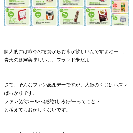
個人的には昨今の情勢からお米が欲しいんですよねー…。
青天の霹靂美味しいし。ブランド米だよ！
さて、そんなファン感謝デーですが、大抵のくじはハズレ
ばっかりです。
ファン(がホールへ)感謝(しろ)デーってこと？
と考えてもおかしくないです。