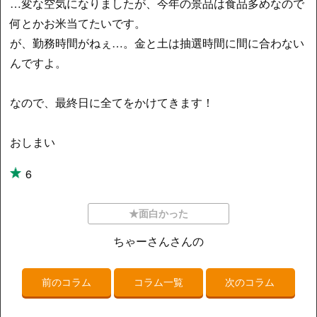
…変な空気になりましたが、今年の景品は食品多めなので
何とかお米当てたいです。
が、勤務時間がねぇ…。金と土は抽選時間に間に合わない
んですよ。
なので、最終日に全てをかけてきます！
おしまい
6
★面白かった
ちゃーさんさんの
前のコラム
コラム一覧
次のコラム