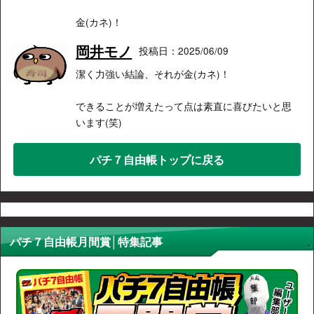
金(カネ)！
岡井モノ
投稿日：2025/06/09
潔く力強い結論、それが金(カネ)！
できることが増えたって点は素直に喜びたいと思
います(笑)
パチ７自由帳トップに戻る
パチ７自由帳月間賞│特集記事