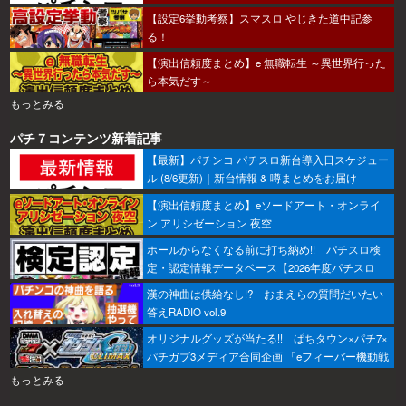
【設定6挙動考察】スマスロ やじきた道中記参
る！
【演出信頼度まとめ】e 無職転生 ～異世界行った
ら本気だす～
もっとみる
パチ７コンテンツ新着記事
【最新】パチンコ パチスロ新台導入日スケジュー
ル (8/6更新)｜新台情報 & 噂まとめをお届け
【演出信頼度まとめ】eソードアート・オンライ
ン アリシゼーション 夜空
ホールからなくなる前に打ち納め!! パチスロ検
定・認定情報データベース【2026年度パチスロ
版】
漢の神曲は供給なし!? おまえらの質問だいたい
答えRADIO vol.9
オリジナルグッズが当たる!! ぱちタウン×パチ7×
パチガブ3メディア合同企画 「eフィーバー機動戦
士ガンダムSEED クライマックスをこのホールで
もっとみる
打ちたい！」キャンペーン開催