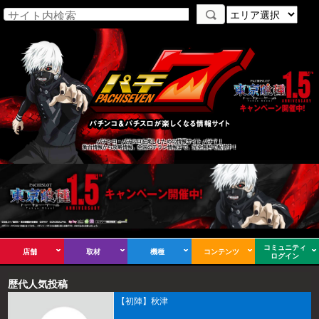
パチンコ・パチスロを楽しむための情報サイト パチ７！
新台情報から攻略情報、全国のチラシ情報まで、完全無料で配信中！
コミュニティ
店舗
取材
機種
コンテンツ
ログイン
歴代人気投稿
【初陣】秋津