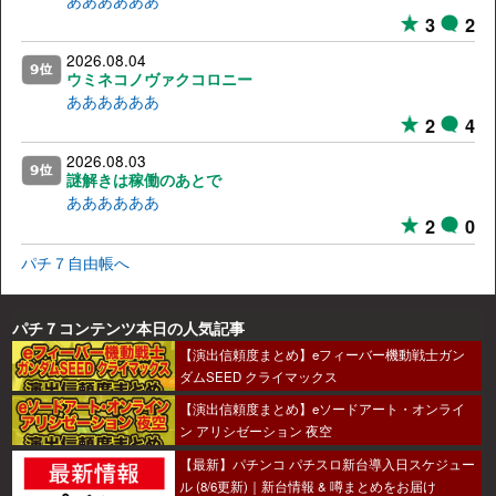
3
2
2026.08.04
ウミネコノヴァクコロニー
ああああああ
2
4
2026.08.03
謎解きは稼働のあとで
ああああああ
2
0
パチ７自由帳へ
パチ７コンテンツ本日の人気記事
【演出信頼度まとめ】eフィーバー機動戦士ガン
ダムSEED クライマックス
【演出信頼度まとめ】eソードアート・オンライ
ン アリシゼーション 夜空
【最新】パチンコ パチスロ新台導入日スケジュー
ル (8/6更新)｜新台情報 & 噂まとめをお届け