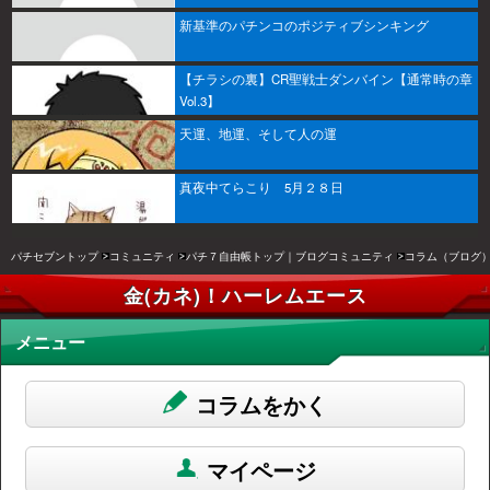
新基準のパチンコのポジティブシンキング
【チラシの裏】CR聖戦士ダンバイン【通常時の章
Vol.3】
天運、地運、そして人の運
真夜中てらこり 5月２８日
パチセブントップ
コミュニティ
パチ７自由帳トップ｜ブログコミュニティ
コラム（ブログ
金(カネ)！ハーレムエース
メニュー
コラムをかく
マイページ