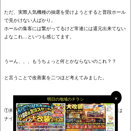
ただ、実際人気機種の抽選を受けようとすると普段ホール
で見かけない人ばかり。
ホールの集客には繋がってるけど常連には還元出来てない
よなこれ…といつも感じてます。
うーん、、、もうちょっと何とかならないのこれ？？
と言うことで改善案を二つほど考えてみました。
×
×
明日の地域のチラシ
①来店ポイントを使用して受けられる確度の高い(皆には
ナイショだよ)時差開放抽選の導入