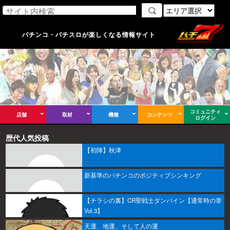
パチンコ・パチスロが楽しくなる情報サイト
コミュニティ
店舗
取材
機種
コンテンツ
ログイン
歴代人気投稿
【初陣】秋津
新基準のパチンコのポジティブシンキング
【チラシの裏】CR聖戦士ダンバイン【通常時の章
Vol.3】
天運、地運、そして人の運