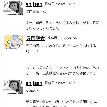
enjisan
投稿日：2025/01/27
長門龍希さん
本当に偶然…近くにぬいぐるみを欲しがる古物商
がいらっしゃいまして…
長門龍希
投稿日：2025/01/27
三点抽選……これならお巡りさんの目も欺ける
な……！
もしもし店員さん、ちょっとこの人形だいぶ汚れ
が……あー三点抽選で使われすぎて劣化が早く
enjisan
投稿日：2025/01/27
Alisaさん
半分冗談で書いた内容ですが意外と汎用性あるん
じゃ無いかと思っています。