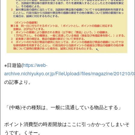
※日遊協(
https://web-
archive.nichiyukyo.or.jp/FileUpload//files/magazine/201210
の記事より。
「(中略)その種類は、一般に流通している物品とする」
ポイント消費型の時差開放はここに引っかかってしまいそ
うです。くそー。