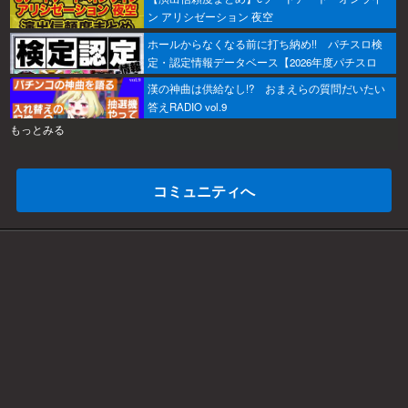
ン アリシゼーション 夜空
ホールからなくなる前に打ち納め!! パチスロ検
定・認定情報データベース【2026年度パチスロ
版】
漢の神曲は供給なし!? おまえらの質問だいたい
答えRADIO vol.9
もっとみる
コミュニティへ