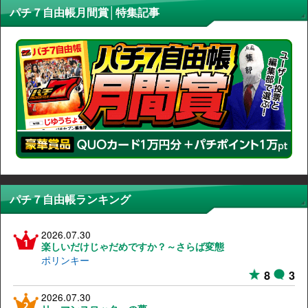
パチ７自由帳月間賞│特集記事
パチ７自由帳ランキング
2026.07.30
楽しいだけじゃだめですか？～さらば変態
ポリンキー
8
3
2026.07.30