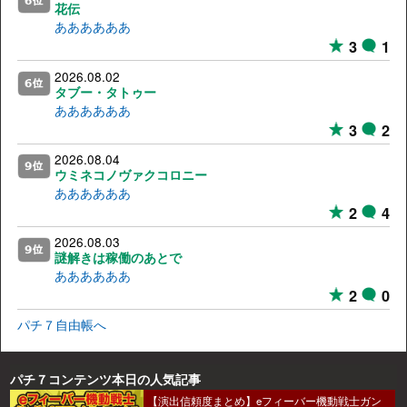
花伝
ああああああ
3
1
2026.08.02
タブー・タトゥー
ああああああ
3
2
2026.08.04
ウミネコノヴァクコロニー
ああああああ
2
4
2026.08.03
謎解きは稼働のあとで
ああああああ
2
0
パチ７自由帳へ
パチ７コンテンツ本日の人気記事
【演出信頼度まとめ】eフィーバー機動戦士ガン