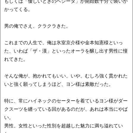
もしくは「優しいときのベジータ」が開始数十分で襲いか
かってくる。
男の俺でさえ、クラクラきた。
これまでの人生で、俺は氷室京介様や金本知憲様といっ
た、いわば「ザ・漢」といったオーラを醸し出す男性に憧
れてきた。
そんな俺が、抱かれてもいい、いや、むしろ強く貫かれた
いと強く願ってしまうほど、ヨン様は素敵だった。
特に、常にハイネックのセーターを着ているヨン様がダー
クスーツを纏っている回があるのだが、あれは本当にやば
い。
男性、女性といった性別を超越した魅力に満ち溢れてい