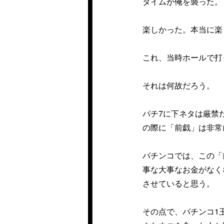
タイムが俺を襲った。
楽しかった。本当に楽
これ、当時ホールで打
それは何故だろう。
パチ7に下ネタは厳禁
の際に「前戯」は非常
パチンコでは、この「
事な大事なお金がなく
させていると思う。
その点で、パチンコ1