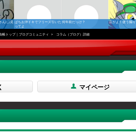
さんに)見
ぱちお沖ドキでフリーズ引いた
何年前だっけ？
店がよく使う煽り
ってよ
由帳トップ｜ブログコミュニティ
コラム（ブログ）詳細
く
マイページ