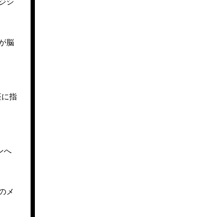
ジシ
が脳
座に指
ンへ
のメ