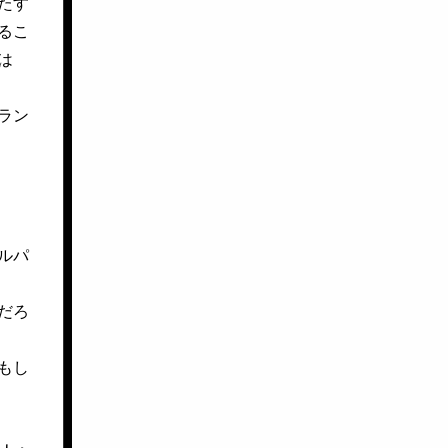
たす
るこ
は
ラン
ルパ
だろ
もし