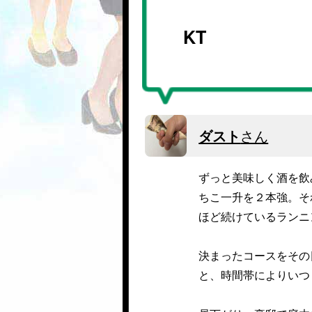
KT
ダスト
さん
ずっと美味しく酒を飲
ちこ一升を２本強。そ
ほど続けているランニ
決まったコースをその
と、時間帯によりいつ