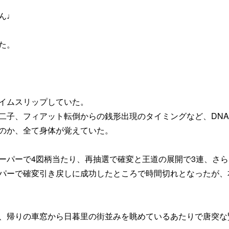
ん♩
た。
イムスリップしていた。
二子、フィアット転倒からの銭形出現のタイミングなど、DN
のか、全て身体が覚えていた。
ーパーで4図柄当たり、再抽選で確変と王道の展開で3連、さら
パーで確変引き戻しに成功したところで時間切れとなったが、
。
、帰りの車窓から日暮里の街並みを眺めているあたりで唐突な