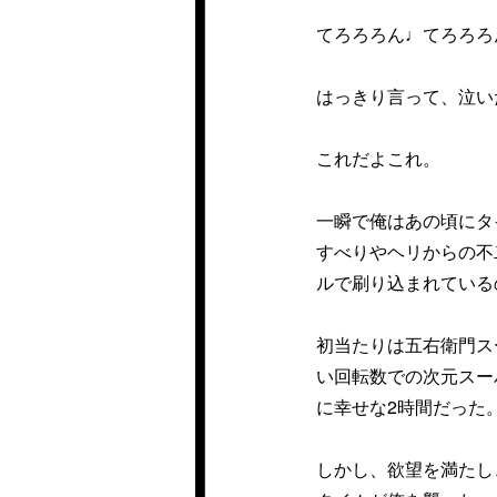
てろろろん♩てろろろ
はっきり言って、泣い
これだよこれ。
一瞬で俺はあの頃にタ
すべりやヘリからの不
ルで刷り込まれている
初当たりは五右衛門ス
い回転数での次元スー
に幸せな2時間だった
しかし、欲望を満たし