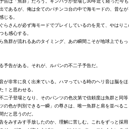
予告は「魚群」だろう。ギンパラが登場し30年近く経った今も
出であるが、俺は全てのパチンコ台の中で海モードの、昔なが
感じる。
ぐらさんが必ず海モードでプレイしているのを見て、やはりこ
つも感心する。
ら魚群が流れるあのタイミング、あの瞬間こそが地球上でもっ
る予告がある。それが、ルパンの不二子予告だ。
音が非常に良く出来ている。ハマっている時のヘリ音は脳をほ
た！と思わせる。
不二子登場となり、そのパンツの色次第で信頼度は魚群と同等
ツの色が判別できる一瞬」の尊さは、唯一魚群と肩を並べるこ
間だと思うのだ。
告をみすみす手放したのか、理解に苦しむ。これをずっと採用