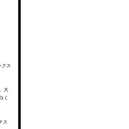
ックス
。大
白く
テス