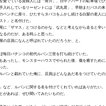
を愛でている貴婦人には「骨川」、日中アパートの駐車場でひ
手入れしているリーゼントには「武丸君」、早朝まだバスの来
のベンチに座り、ひたすらタバコをふかし続ける白髪の老人に
スト」と名付けた。
尾に「ザマス」とつけるのかな、などと考えながら走ると辛い
なるのだが、ある時ふと思った。
屋の店員になんと呼ばれていたのだろうか、と。
ぼ毎日パチンコの初代ルパン三世を打ち続けていた。
もあったし、モンスターハウスでやられた後、傷を癒すために
った。
ルパンと戯れていた俺に、店員はどんなあだ名をつけていたの
」など、ルパンに関する名を付けてくれていればありがたい。
とがあれば、ぜひ聞いてみたいものだ。