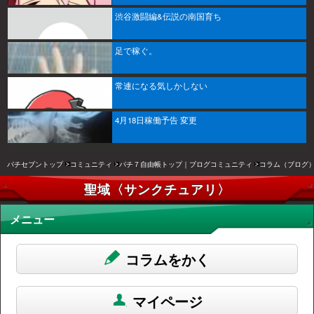
渋谷激闘編&伝説の南国育ち
足で稼ぐ。
常連になる気しかしない
4月18日稼働予告 変更
パチセブントップ
コミュニティ
パチ７自由帳トップ｜ブログコミュニティ
コラム（ブログ
聖域〈サンクチュアリ〉
メニュー
コラムをかく
マイページ