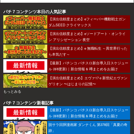
パチ７コンテンツ本日の人気記事
【演出信頼度まとめ】eフィーバー機動戦士ガン
ダムSEED クライマックス
【演出信頼度まとめ】eソードアート・オンライ
ン アリシゼーション 夜空
【演出信頼度まとめ】e 無職転生 ～異世界行った
ら本気だす～
【最新】パチンコ パチスロ新台導入日スケジュー
ル (8/8更新)｜新台情報 & 噂まとめをお届け
【演出信頼度まとめ】エヴァ17ｅ新世紀エヴァン
ゲリオン 〜はじまりの記憶〜
もっとみる
パチ７コンテンツ新着記事
【最新】パチンコ パチスロ新台導入日スケジュー
ル (8/8更新)｜新台情報 & 噂まとめをお届け
脱サラ回胴漫画家 ダンナくん 第378回「真夏の奇
跡」