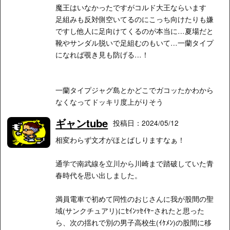
魔王はいなかったですがコルド大王ならいます
足組みも反対側空いてるのにこっち向けたりも嫌
ですし他人に足向けてくるのが本当に…夏場だと
靴やサンダル脱いで足組むのもいて…一蘭タイプ
になれば覗き見も防げる…！
一蘭タイプジャグ島とかどこでガコッたかわから
なくなってドッキリ度上がりそう
ギャンtube
投稿日：2024/05/12
相変わらず文才がほとばしりますなぁ！
通学で南武線を立川から川崎まで踏破していた青
春時代を思い出しました。
満員電車で初めて同性のおじさんに我が股間の聖
域(サンクチュアリ)にｾｲﾝｯｾｲﾔｰされたと思った
ら、次の揺れで別の男子高校生(ｲｹﾒﾝ)の股間に移