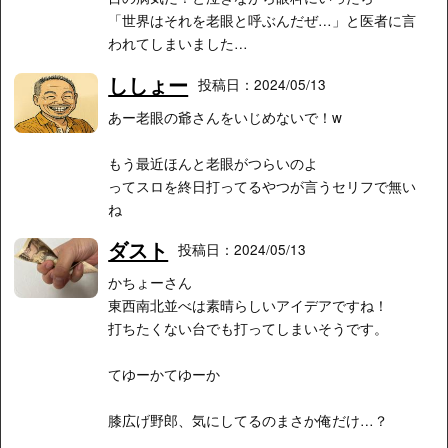
「世界はそれを老眼と呼ぶんだぜ…」と医者に言
われてしまいました…
ししょー
投稿日：2024/05/13
あー老眼の爺さんをいじめないで！w
もう最近ほんと老眼がつらいのよ
ってスロを終日打ってるやつが言うセリフで無い
ね
ダスト
投稿日：2024/05/13
かちょーさん
東西南北並べは素晴らしいアイデアですね！
打ちたくない台でも打ってしまいそうです。
てゆーかてゆーか
膝広げ野郎、気にしてるのまさか俺だけ…？