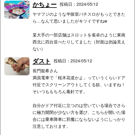
かちょー
投稿日：2024/05/12
ヤマフジのような半個室パチスロがもっとできた
ら…なんて思いましたがキツイですねw
某大手の一部店舗はスロットを雀卓のように東南
西北に四台並べたりしてました（対面は勿論見え
ない）
ダスト
投稿日：2024/05/12
長門龍希さん
満員電車で「桜木花道かよ」っていうくらいドア
付近でスクリーンアウトしてくる奴、いますね！
そいつももちろん毒針です。
自分がドア付近に立つのは空いている場合でさら
に極力開閉が少ない方を選び、こちらが開いた場
合には乗車降車に邪魔にならないようにしっかり
注意しております。