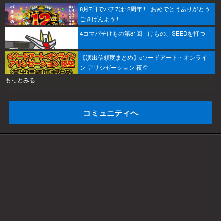
8月7日でパチ7は12周年!! おめでとうありがとう
ごきげんよう!!
4コマパチけもの第81回 けもの、SEEDを打つ
【演出信頼度まとめ】eソードアート・オンライ
ン アリシゼーション 夜空
もっとみる
コミュニティへ