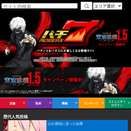
パチンコ・パチスロを楽しむための情報サイト パチ７！
新台情報から攻略情報、全国のチラシ情報まで、完全無料で配信中！
コミュニティ
店舗
取材
機種
コンテンツ
ログイン
歴代人気投稿
心が原始に戻った結果