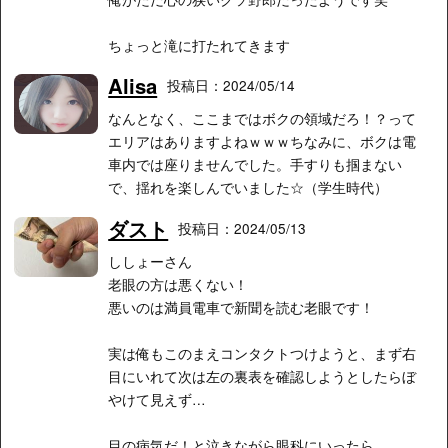
ちょっと滝に打たれてきます
Alisa
投稿日：2024/05/14
なんとなく、ここまではボクの領域だろ！？って
エリアはありますよねｗｗｗちなみに、ボクは電
車内では座りませんでした。手すりも掴まない
で、揺れを楽しんでいました☆（学生時代）
ダスト
投稿日：2024/05/13
ししょーさん
老眼の方は悪くない！
悪いのは満員電車で新聞を読む老眼です！
実は俺もこのまえコンタクトつけようと、まず右
目にいれて次は左の裏表を確認しようとしたらぼ
やけて見えず…
目の病気だ！と泣きながら眼科にいったら