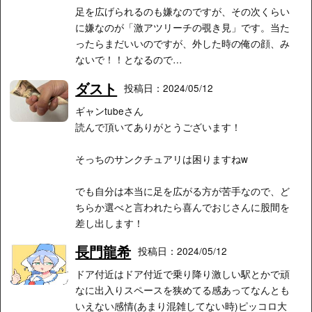
足を広げられるのも嫌なのですが、その次くらい
に嫌なのが「激アツリーチの覗き見」です。当た
ったらまだいいのですが、外した時の俺の顔、み
ないで！！となるので…
ダスト
投稿日：2024/05/12
ギャンtubeさん
読んで頂いてありがとうございます！
そっちのサンクチュアリは困りますねw
でも自分は本当に足を広がる方が苦手なので、ど
ちらか選べと言われたら喜んでおじさんに股間を
差し出します！
長門龍希
投稿日：2024/05/12
ドア付近はドア付近で乗り降り激しい駅とかで頑
なに出入りスペースを狭めてる感あってなんとも
いえない感情(あまり混雑してない時)ピッコロ大