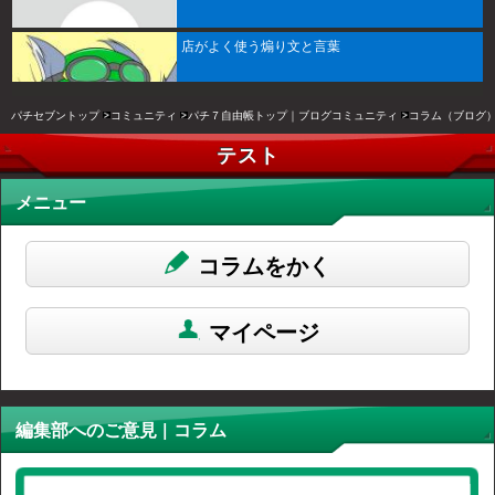
店がよく使う煽り文と言葉
パチセブントップ
コミュニティ
パチ７自由帳トップ｜ブログコミュニティ
コラム（ブログ
テスト
メニュー
コラムをかく
マイページ
編集部へのご意見 | コラム