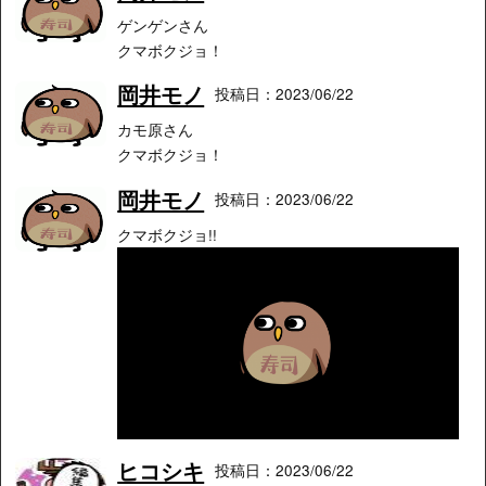
ゲンゲンさん
クマボクジョ！
岡井モノ
投稿日：2023/06/22
カモ原さん
クマボクジョ！
岡井モノ
投稿日：2023/06/22
クマボクジョ!!
ヒコシキ
投稿日：2023/06/22