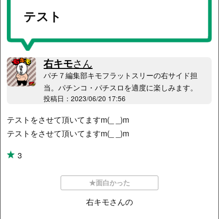
テスト
右キモ
さん
パチ７編集部キモフラットスリーの右サイド担
当。パチンコ・パチスロを適度に楽しみます。
投稿日：2023/06/20 17:56
テストをさせて頂いてますm(_ _)m
テストをさせて頂いてますm(_ _)m
3
★面白かった
右キモさんの