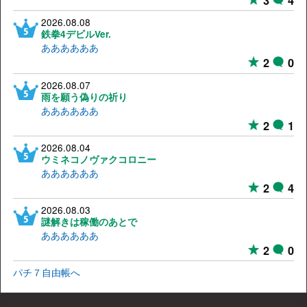
3
4
2026.08.08
鉄拳4デビルVer.
ああああああ
2
0
2026.08.07
雨を願う偽りの祈り
ああああああ
2
1
2026.08.04
ウミネコノヴァクコロニー
ああああああ
2
4
2026.08.03
謎解きは稼働のあとで
ああああああ
2
0
パチ７自由帳へ