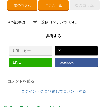
次のコラム
前のコラム
コラム一覧
※本記事はユーザー投稿コンテンツです。
共有する
URLコピー
X
LINE
Facebook
コメントを送る
ログイン・会員登録してコメントする