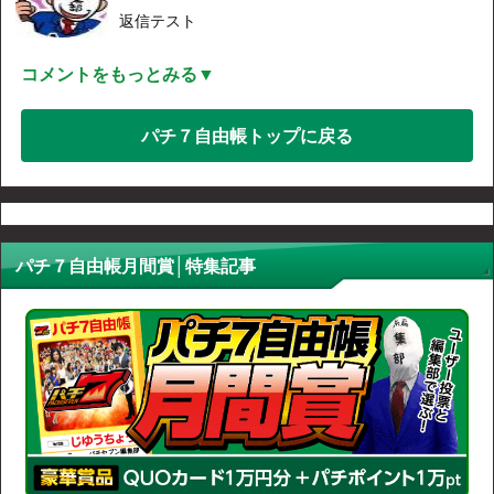
返信テスト
コメントをもっとみる▼
パチ７自由帳トップに戻る
パチ７自由帳月間賞│特集記事