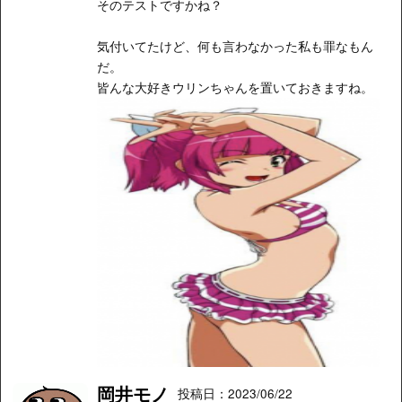
そのテストですかね？
気付いてたけど、何も言わなかった私も罪なもん
だ。
皆んな大好きウリンちゃんを置いておきますね。
岡井モノ
投稿日：2023/06/22