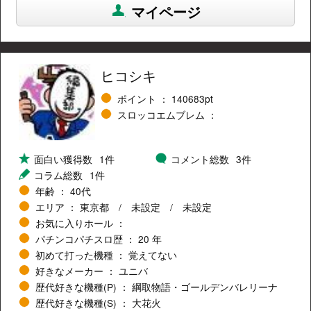
マイページ
ヒコシキ
ポイント
140683pt
スロッコエムブレム ：
面白い獲得数
1件
コメント総数
3件
コラム総数
1件
年齢
40代
エリア
東京都
未設定
未設定
お気に入りホール
パチンコパチスロ歴
20 年
初めて打った機種
覚えてない
好きなメーカー
ユニバ
歴代好きな機種(P)
綱取物語・ゴールデンバレリーナ
歴代好きな機種(S)
大花火