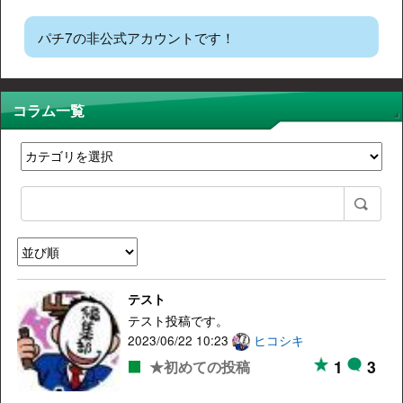
パチ7の非公式アカウントです！
コラム一覧
テスト
テスト投稿です。
2023/06/22 10:23
ヒコシキ
1
3
★初めての投稿