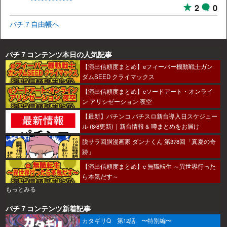
2
0
パチ７自由帳へ
パチ７コンテンツ本日の人気記事
【演出信頼度まとめ】eフィーバー機動戦士ガン
ダムSEED クライマックス
【演出信頼度まとめ】eソードアート・オンライ
ン アリシゼーション 夜空
【最新】パチンコ パチスロ新台導入日スケジュー
ル (8/8更新)｜新台情報 & 噂まとめをお届け
脱サラ回胴漫画家 ダンナくん 第378回「真夏の奇
跡」
【演出信頼度まとめ】e 無職転生 ～異世界行った
ら本気だす～
もっとみる
パチ７コンテンツ新着記事
カタギリQ 第12話 〜特別編〜