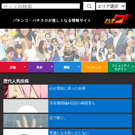
パチンコ・パチスロが楽しくなる情報サイト
コミュニティ
店舗
取材
機種
コンテンツ
ログイン
歴代人気投稿
心が原始に戻った結果
渋谷激闘編&伝説の南国育ち
足で稼ぐ。
常連になる気しかしない