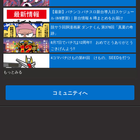
【最新】パチンコ パチスロ新台導入日スケジュー
ル (8/8更新)｜新台情報 & 噂まとめをお届け
脱サラ回胴漫画家 ダンナくん 第378回「真夏の奇
跡」
8月7日でパチ7は12周年!! おめでとうありがとう
ごきげんよう!!
4コマパチけもの第81回 けもの、SEEDを打つ
もっとみる
コミュニティへ