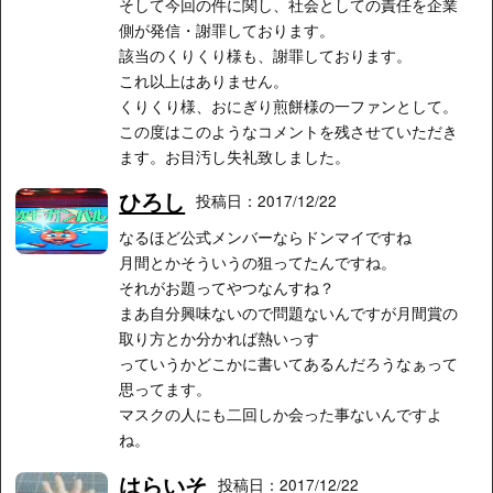
そして今回の件に関し、社会としての責任を企業
側が発信・謝罪しております。
該当のくりくり様も、謝罪しております。
これ以上はありません。
くりくり様、おにぎり煎餅様の一ファンとして。
この度はこのようなコメントを残させていただき
ます。お目汚し失礼致しました。
ひろし
投稿日：2017/12/22
なるほど公式メンバーならドンマイですね
月間とかそういうの狙ってたんですね。
それがお題ってやつなんすね？
まあ自分興味ないので問題ないんですが月間賞の
取り方とか分かれば熱いっす
っていうかどこかに書いてあるんだろうなぁって
思ってます。
マスクの人にも二回しか会った事ないんですよ
ね。
はらいそ
投稿日：2017/12/22