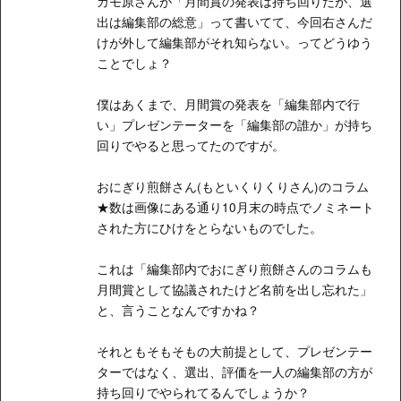
カモ原さんが「月間賞の発表は持ち回りだが、選
出は編集部の総意」って書いてて、今回右さんだ
けが外して編集部がそれ知らない。ってどうゆう
ことでしょ？
僕はあくまで、月間賞の発表を「編集部内で行
い」プレゼンテーターを「編集部の誰か」が持ち
回りでやると思ってたのですが。
おにぎり煎餅さん(もといくりくりさん)のコラム
★数は画像にある通り10月末の時点でノミネート
された方にひけをとらないものでした。
これは「編集部内でおにぎり煎餅さんのコラムも
月間賞として協議されたけど名前を出し忘れた」
と、言うことなんですかね？
それともそもそもの大前提として、プレゼンテー
ターではなく、選出、評価を一人の編集部の方が
持ち回りでやられてるんでしょうか？