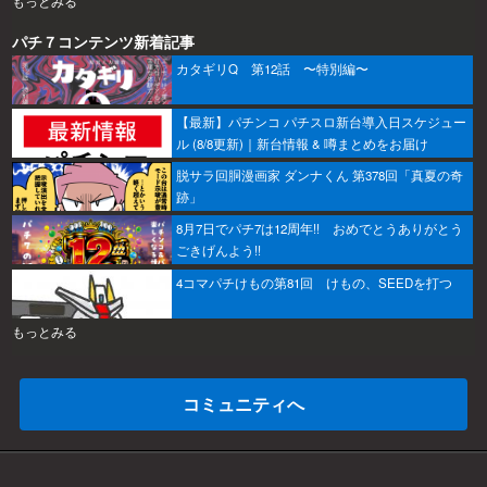
もっとみる
パチ７コンテンツ新着記事
カタギリQ 第12話 〜特別編〜
【最新】パチンコ パチスロ新台導入日スケジュー
ル (8/8更新)｜新台情報 & 噂まとめをお届け
脱サラ回胴漫画家 ダンナくん 第378回「真夏の奇
跡」
8月7日でパチ7は12周年!! おめでとうありがとう
ごきげんよう!!
4コマパチけもの第81回 けもの、SEEDを打つ
もっとみる
コミュニティへ