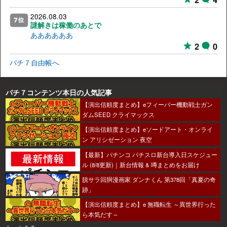
2026.08.03
謎解きは稼働のあとで
ああああああ
2
0
パチ７自由帳へ
パチ７コンテンツ本日の人気記事
【演出信頼度まとめ】eフィーバー機動戦士ガン
ダムSEED クライマックス
【演出信頼度まとめ】eソードアート・オンライ
ン アリシゼーション 夜空
【最新】パチンコ パチスロ新台導入日スケジュー
ル (8/8更新)｜新台情報 & 噂まとめをお届け
脱サラ回胴漫画家 ダンナくん 第378回「真夏の奇
跡」
【演出信頼度まとめ】e 無職転生 ～異世界行った
ら本気だす～