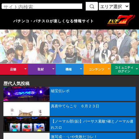
パチンコ・パチスロが楽しくなる情報サイト
コミュニティ
店舗
取材
機種
コンテンツ
ログイン
歴代人気投稿
秘宝伝レポ
真夜中てらこり ６月２３日
【ノーマル部(仮)】バーサス素敵1確とノーマル連
れスロ
激写成･･･いや失敗だコレ！