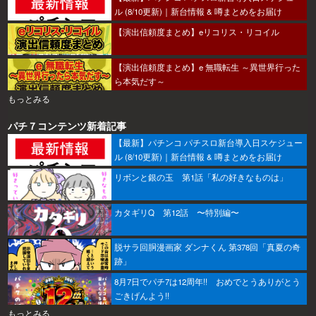
ル (8/10更新)｜新台情報 & 噂まとめをお届け
【演出信頼度まとめ】eリコリス・リコイル
【演出信頼度まとめ】e 無職転生 ～異世界行った
ら本気だす～
もっとみる
パチ７コンテンツ新着記事
【最新】パチンコ パチスロ新台導入日スケジュー
ル (8/10更新)｜新台情報 & 噂まとめをお届け
リボンと銀の玉 第1話「私の好きなものは」
カタギリQ 第12話 〜特別編〜
脱サラ回胴漫画家 ダンナくん 第378回「真夏の奇
跡」
8月7日でパチ7は12周年!! おめでとうありがとう
ごきげんよう!!
もっとみる