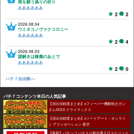
雨を願う偽りの祈り
ああああああ
2
2
2026.08.04
ウミネコノヴァクコロニー
ああああああ
2
4
2026.08.03
謎解きは稼働のあとで
ああああああ
2
0
パチ７自由帳へ
パチ７コンテンツ本日の人気記事
【演出信頼度まとめ】eフィーバー機動戦士ガン
ダムSEED クライマックス
【演出信頼度まとめ】eソードアート・オンライ
ン アリシゼーション 夜空
【最新】パチンコ パチスロ新台導入日スケジュー