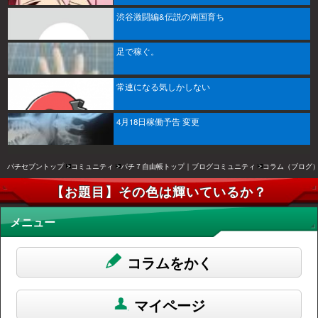
渋谷激闘編&伝説の南国育ち
足で稼ぐ。
常連になる気しかしない
4月18日稼働予告 変更
パチセブントップ
コミュニティ
パチ７自由帳トップ｜ブログコミュニティ
コラム（ブログ
【お題目】その色は輝いているか？
メニュー
コラムをかく
マイページ