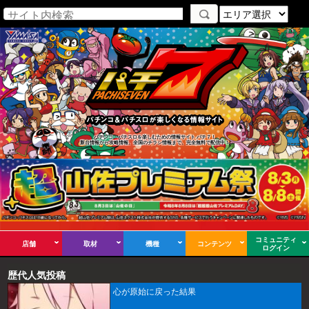
パチンコ・パチスロを楽しむための情報サイト パチ７！
新台情報から攻略情報、全国のチラシ情報まで、完全無料で配信中！
コミュニティ
店舗
取材
機種
コンテンツ
ログイン
歴代人気投稿
心が原始に戻った結果