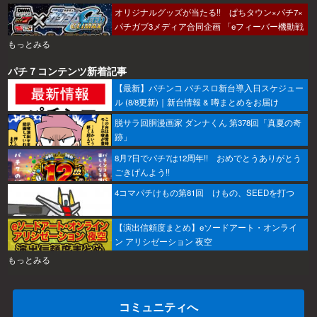
オリジナルグッズが当たる!! ぱちタウン×パチ7×
パチガブ3メディア合同企画 「eフィーバー機動戦
士ガンダムSEED クライマックスをこのホールで
もっとみる
打ちたい！」キャンペーン開催
パチ７コンテンツ新着記事
【最新】パチンコ パチスロ新台導入日スケジュー
ル (8/8更新)｜新台情報 & 噂まとめをお届け
脱サラ回胴漫画家 ダンナくん 第378回「真夏の奇
跡」
8月7日でパチ7は12周年!! おめでとうありがとう
ごきげんよう!!
4コマパチけもの第81回 けもの、SEEDを打つ
【演出信頼度まとめ】eソードアート・オンライ
ン アリシゼーション 夜空
もっとみる
コミュニティへ