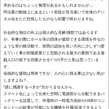
求めるのはちょっと無理があるかもしれませんが...。
IR法案の動線上にあるという前提が見当違いで全体のデジ
タル化をただ目指したものなら杞憂で終わりますね。
社会的な地位の向上は個人的な見解/感想ではあります
が、有事の際にホール等の団体が援助できる環境を作るの
ような草の根活動で、世間の認知を良い方向に少しずつ変
えていく事が斜陽産業だと悲観される最大の要因である遊
戯人口の低下を回復させる1つの手だと私は思っていま
す。
金銭的な援助は簡単ですが、人の心に残る事は少ない気が
しますよね？。
"誰に感謝するべきか"分かりませんから。
スマート化によって出来た空間に電源部から分配できるバ
ッテリーを設置して、停電時の一時電力供給やUSBやコン
セントへの給電が可能になる機構を付属/拡張できるよう