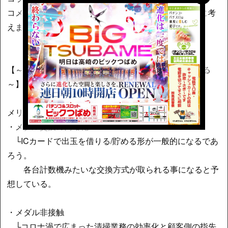
コメディ色や”フラ”がある文章は書けないので真面目に考
えます。
【～スマートパチスロのメリットとデメリットを考える
～】
メリット
・メダル交換の簡略化
└ICカードで出玉を借りる/貯める形が一般的になるであ
ろう。
各台計数機みたいな交換方式が取られる事になると予
想している。
・メダル非接触
└コロナ渦で広まった清掃業務の効率化と顧客側の指先