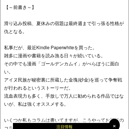
【～前書き～】
滑り込み投稿、夏休みの宿題は最終週まで引っ張る性格が
仇となる。
私事だが、最近Kindle Paperwhiteを買った。
雑多に漫画や書籍を読み漁る日々が続いている。
その中でも漫画「ゴールデンカムイ」がべらぼうに面白
い。
アイヌ民族が秘密裏に所蔵した金塊(砂金)を巡って争奪戦
が行われるというストーリーだ。
流血表現力も多く、手放しで万人に勧められる作品ではな
いが、私は強くオススメする。
いくつか私もコラムは書いてますが、こうやってお題目の
×
×
注目情報
コラムを書くのは初めてだと気づく。