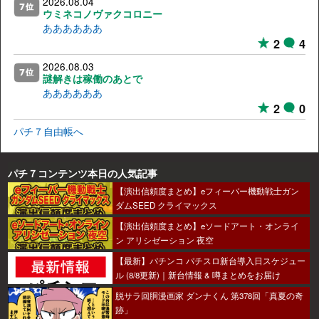
2026.08.04
ウミネコノヴァクコロニー
ああああああ
2
4
2026.08.03
謎解きは稼働のあとで
ああああああ
2
0
パチ７自由帳へ
パチ７コンテンツ本日の人気記事
【演出信頼度まとめ】eフィーバー機動戦士ガン
ダムSEED クライマックス
【演出信頼度まとめ】eソードアート・オンライ
ン アリシゼーション 夜空
【最新】パチンコ パチスロ新台導入日スケジュー
ル (8/8更新)｜新台情報 & 噂まとめをお届け
脱サラ回胴漫画家 ダンナくん 第378回「真夏の奇
跡」