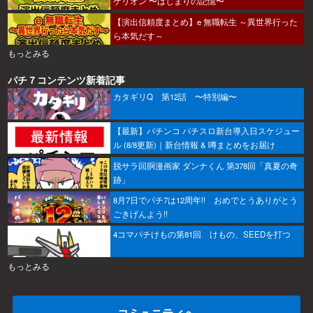
ゲリオン 〜はじまりの記憶〜
【演出信頼度まとめ】e 無職転生 ～異世界行った
ら本気だす～
もっとみる
パチ７コンテンツ新着記事
カタギリQ 第12話 〜特別編〜
【最新】パチンコ パチスロ新台導入日スケジュー
ル (8/8更新)｜新台情報 & 噂まとめをお届け
脱サラ回胴漫画家 ダンナくん 第378回「真夏の奇
跡」
8月7日でパチ7は12周年!! おめでとうありがとう
ごきげんよう!!
4コマパチけもの第81回 けもの、SEEDを打つ
もっとみる
コミュニティへ