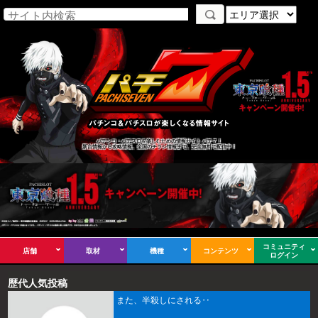
パチンコ・パチスロを楽しむための情報サイト パチ７！
新台情報から攻略情報、全国のチラシ情報まで、完全無料で配信中！
コミュニティ
店舗
取材
機種
コンテンツ
ログイン
歴代人気投稿
また、半殺しにされる‥