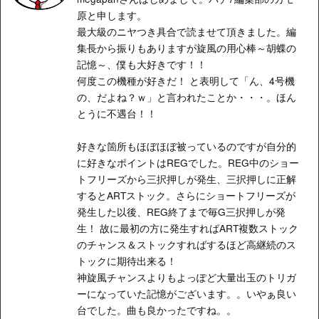
原と申します。
最大級のニヤつき具合で読ませて頂きました。編
集長から振りもありますが旋風の用心棒～胡蝶の
記憶～、僕も大好きです！！
何度この機種が好きだ！ と表明して「ん、4号機
の、だよね？ｗ」と言われたことか・・・。ほん
とうに不遇台！！
好きな箇所もほぼほぼ被っているのですが自分的
に好きなポイントはREGでした。REG中のショー
トフリーズから三択押しが発生、三択押しに正解
するとARTストック。さらにショートフリーズが
発生した以後、REG終了まで毎G三択押しが発
生！ 故に最初の方に発生すればART複数ストック
のチャンス＆ストックすればするほど高継続のス
トックに期待出来る！
神旋風チャンスよりもよっぽど大量出玉のトリガ
ーになっていた記憶がございます。。いやぁ良い
台でした。曲も良かったですね。。