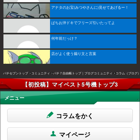
アナタのお宝(みつやさんに)見せてあげるー！
ぱちお沖ドキでフリーズ引いたってよ
何年前だっけ？
店がよく使う煽り文と言葉
パチセブントップ
コミュニティ
パチ７自由帳トップ｜ブログコミュニティ
コラム（ブログ
【初投稿】マイベスト5号機トップ3
メニュー
コラムをかく
マイページ