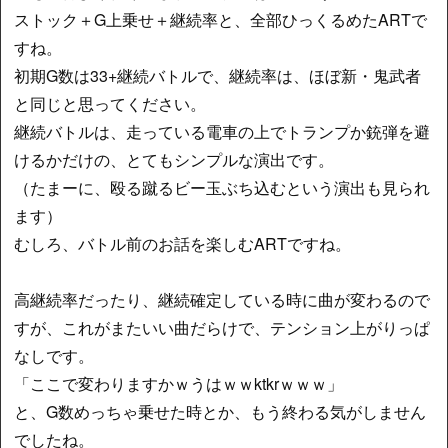
ストック＋G上乗せ＋継続率と、全部ひっくるめたARTで
すね。
初期G数は33+継続バトルで、継続率は、ほぼ新・鬼武者
と同じと思ってください。
継続バトルは、走っている電車の上でトランプか銃弾を避
けるかだけの、とてもシンプルな演出です。
（たまーに、殴る蹴るビー玉ぶち込むという演出も見られ
ます）
むしろ、バトル前のお話を楽しむARTですね。
高継続率だったり、継続確定している時に曲が変わるので
すが、これがまたいい曲だらけで、テンション上がりっぱ
なしです。
「ここで変わりますかｗうはｗｗktkrｗｗｗ」
と、G数めっちゃ乗せた時とか、もう終わる気がしません
でしたね。