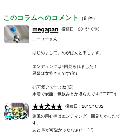
このコラムへのコメント
（8 件）
megapan
投稿日：2015/10/03
ユーユーさん
はじめまして。めがぱんと申します。
エンディングは4回見られました！
黒幕は女将さんです(笑)
JK可愛いですよね(笑)
水着で炭酸一気飲みとか堪らんです(*￣∇￣*)
★★犬★★
投稿日：2015/10/02
旋風の用心棒はエンディング一回見たかったで
す。
あとJKが可愛かったなぁ(*´ω｀*)