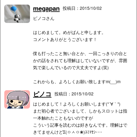
megapan
投稿日：2015/10/02
ピノコさん
はじめまして。めがぱんと申します。
コメントありがとうございます！
僕も打ったこと無い台とか、一回こっきりの台と
かの話をされても理解はしていないですが、雰囲
気で楽しんでいるので大丈夫ですよ(笑)
これからも、よろしくお願い致しますm(__)m
ピノコ
投稿日：2015/10/02
はじめまして！よろしくお願いします(*´∀｀*)
まだ初心者でございまして、しかもスロットは指
一本触れたこともないのですが
こういう記事を読むのは好きなんです。理解はで
きてませんけどΣ(ㅇㅅㅇ❀)ｽﾐﾏｾﾝ･･･