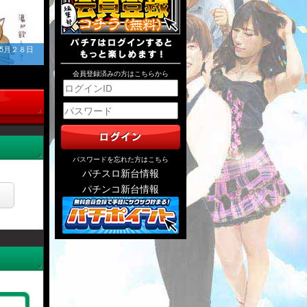
5月２８日
会員登録済みの方はこちらから
パスワードを忘れた方はこちら
パチスロ新台情報
パチンコ新台情報