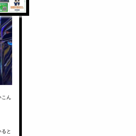
いこん
いると