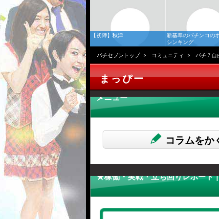
【初陣】秋津
新基準のパチンコの
シンキング
パチセブントップ
コミュニティ
パチ７自
まっぴー
メニュー
コラムをか
★稼働・実戦・立ち回りレポート |