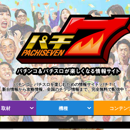
パチンコ・パチスロを楽しむための情報サイト パチ７！
新台情報から攻略情報、全国のチラシ情報まで、完全無料で配信中！
取材
機種
コンテン