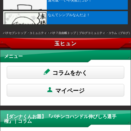
激写成･･･いや失敗だコレ！
なんてシンプルなんだよ！
パチセブントップ
コミュニティ
パチ７自由帳トップ｜ブログコミュニティ
コラム（ブログ
玉ヒュン
メニュー
コラムをかく
マイページ
【ダンナくんお題】『パチンコハンドル伸びしろ選手
権』 | コラム