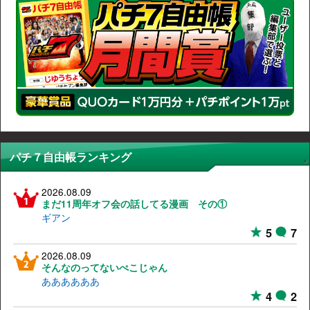
パチ７自由帳ランキング
2026.08.09
まだ11周年オフ会の話してる漫画 その①
ギアン
5
7
2026.08.09
そんなのってないぺこじゃん
ああああああ
4
2