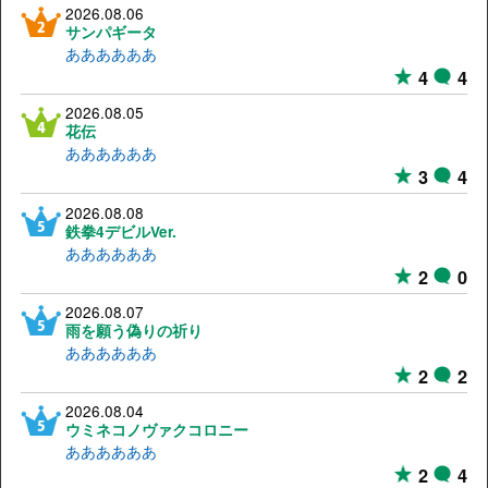
2026.08.06
サンパギータ
ああああああ
4
4
2026.08.05
花伝
ああああああ
3
4
2026.08.08
鉄拳4デビルVer.
ああああああ
2
0
2026.08.07
雨を願う偽りの祈り
ああああああ
2
2
2026.08.04
ウミネコノヴァクコロニー
ああああああ
2
4