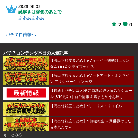
2026.08.03
謎解きは稼働のあとで
ああああああ
2
0
パチ７自由帳へ
パチ７コンテンツ本日の人気記事
【演出信頼度まとめ】eフィーバー機動戦士ガン
ダムSEED クライマックス
【演出信頼度まとめ】eソードアート・オンライ
ン アリシゼーション 夜空
【最新】パチンコ パチスロ新台導入日スケジュー
ル (8/10更新)｜新台情報 & 噂まとめをお届け
【演出信頼度まとめ】eリコリス・リコイル
【演出信頼度まとめ】e 無職転生 ～異世界行った
ら本気だす～
もっとみる