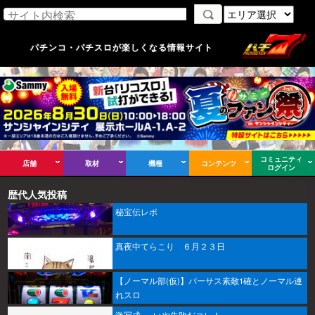
パチンコ・パチスロが楽しくなる情報サイト
コミュニティ
店舗
取材
機種
コンテンツ
ログイン
歴代人気投稿
秘宝伝レポ
真夜中てらこり ６月２３日
【ノーマル部(仮)】バーサス素敵1確とノーマル連
れスロ