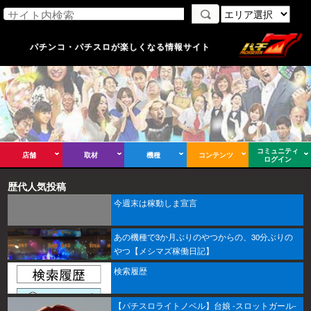
パチンコ・パチスロが楽しくなる情報サイト
コミュニティ
店舗
取材
機種
コンテンツ
ログイン
歴代人気投稿
今週末は稼動しま宣言
あの機種で3か月ぶりのやつからの、30分ぶりの
やつ【メシマズ稼働日記】
検索履歴
【パチスロライトノベル】台娘 -スロットガール-