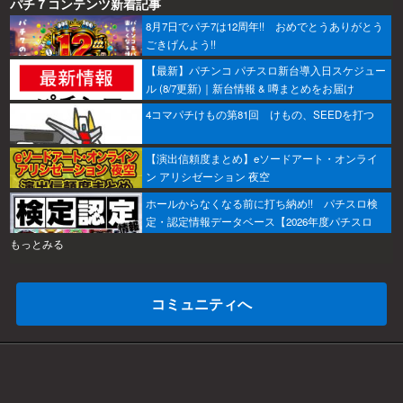
パチ７コンテンツ新着記事
8月7日でパチ7は12周年!! おめでとうありがとう
ごきげんよう!!
【最新】パチンコ パチスロ新台導入日スケジュー
ル (8/7更新)｜新台情報 & 噂まとめをお届け
4コマパチけもの第81回 けもの、SEEDを打つ
【演出信頼度まとめ】eソードアート・オンライ
ン アリシゼーション 夜空
ホールからなくなる前に打ち納め!! パチスロ検
定・認定情報データベース【2026年度パチスロ
版】
もっとみる
コミュニティへ