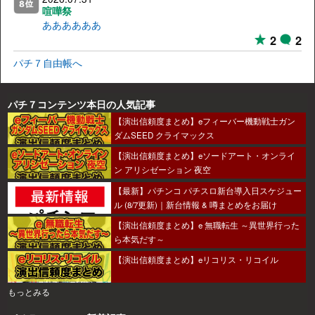
喧嘩祭
ああああああ
2
2
パチ７自由帳へ
パチ７コンテンツ本日の人気記事
【演出信頼度まとめ】eフィーバー機動戦士ガン
ダムSEED クライマックス
【演出信頼度まとめ】eソードアート・オンライ
ン アリシゼーション 夜空
【最新】パチンコ パチスロ新台導入日スケジュー
ル (8/7更新)｜新台情報 & 噂まとめをお届け
【演出信頼度まとめ】e 無職転生 ～異世界行った
ら本気だす～
【演出信頼度まとめ】eリコリス・リコイル
もっとみる