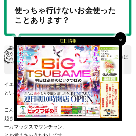
使っちゃ行けないお金使った
ことあります？
×
×
注目情報
たわし
さん
勝ちなんてものは存在しない！ 自己満足できれば
十分、、
投稿日：2015/09/22 23:21
イエス！私はあります。
というか現在進行形であります！！
こんばんみ！寝る前気分は真っ暗
起きたら
一万マックスでワンチャン。
とか考えちゃうたわしです。