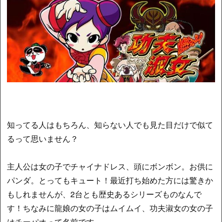
知ってる人はもちろん、知らない人でも見た目だけで似て
るって思いません？
主人公は女の子でチャイナドレス、頭にボンボン。お供に
パンダ。とってもキュート！最近打ち始めた方には驚きか
もしれませんが、2台とも歴史あるシリーズものなんで
す！ちなみに龍娘の女の子はムイムイ、功夫淑女の女の子
はチーパオって名前です。