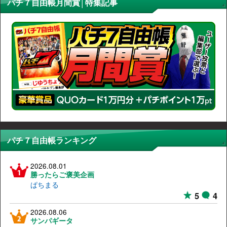
パチ７自由帳月間賞│特集記事
パチ７自由帳ランキング
2026.08.01
勝ったらご褒美企画
ぱちまる
5
4
2026.08.06
サンパギータ