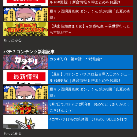
ル (8/8更新)｜新台情報 & 噂まとめをお届け
脱サラ回胴漫画家 ダンナくん 第378回「真夏の奇
跡」
【演出信頼度まとめ】e 無職転生 ～異世界行った
ら本気だす～
もっとみる
パチ７コンテンツ新着記事
カタギリQ 第12話 〜特別編〜
【最新】パチンコ パチスロ新台導入日スケジュー
ル (8/8更新)｜新台情報 & 噂まとめをお届け
脱サラ回胴漫画家 ダンナくん 第378回「真夏の奇
跡」
8月7日でパチ7は12周年!! おめでとうありがとう
ごきげんよう!!
4コマパチけもの第81回 けもの、SEEDを打つ
もっとみる