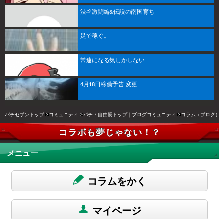
渋谷激闘編&伝説の南国育ち
足で稼ぐ。
常連になる気しかしない
4月18日稼働予告 変更
パチセブントップ
コミュニティ
パチ７自由帳トップ｜ブログコミュニティ
コラム（ブログ
コラボも夢じゃない！？
メニュー
コラムをかく
マイページ