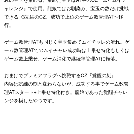
ャレンジ』で使用。龍娘ではお馴染み、宝玉の数だけ挑戦
できる1G完結のCZ。成功で上位のゲーム数管理ATへ移
行。
ゲーム数管理ATも同じく宝玉集めてムイチャレの流れ。ゲ
ーム数管理ATでのムイチャレ成功時は上乗せ特化もしくは
ゲーム数上乗せ。ゲーム消化で継続率管理ATに転落。
おまけでプレミアフラグへ挑戦するCZ『覚醒の刻』
内容は試練の刻と変わらないが、成功する事でゲーム数管
理ATスタート+上乗せ特化付き。龍娘であった覚醒チャレ
ンジを模したやつです。