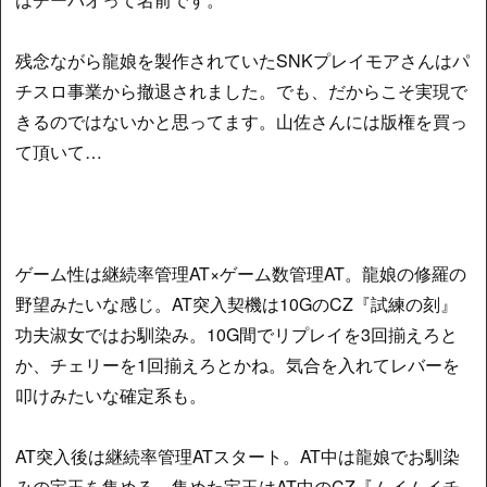
残念ながら龍娘を製作されていたSNKプレイモアさんはパ
チスロ事業から撤退されました。でも、だからこそ実現で
きるのではないかと思ってます。山佐さんには版権を買っ
て頂いて…
ゲーム性は継続率管理AT×ゲーム数管理AT。龍娘の修羅の
野望みたいな感じ。AT突入契機は10GのCZ『試練の刻』
功夫淑女ではお馴染み。10G間でリプレイを3回揃えろと
か、チェリーを1回揃えろとかね。気合を入れてレバーを
叩けみたいな確定系も。
AT突入後は継続率管理ATスタート。AT中は龍娘でお馴染
みの宝玉を集める。集めた宝玉はAT中のCZ『ムイムイチ