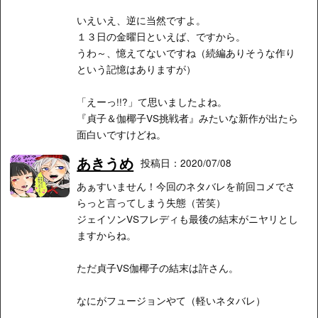
いえいえ、逆に当然ですよ。
１３日の金曜日といえば、ですから。
うわ～、憶えてないですね（続編ありそうな作り
という記憶はありますが）
「えーっ!!?」て思いましたよね。
『貞子＆伽椰子VS挑戦者』みたいな新作が出たら
面白いですけどね。
あきうめ
投稿日：2020/07/08
あぁすいません！今回のネタバレを前回コメでさ
らっと言ってしまう失態（苦笑）
ジェイソンVSフレディも最後の結末がニヤリとし
ますからね。
ただ貞子VS伽椰子の結末は許さん。
なにがフュージョンやて（軽いネタバレ）