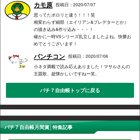
カモ原
投稿日：2020/07/07
思ってたポロリと違う！！！笑
相変わらず細部（エイリアン&プレデターとか）
の描き込み&作り込み・・・！
確かに一時VSシリーズ乱立しましたよね。快勝お
めでとうございます！
パンチコン
投稿日：2020/07/06
小ネタ満載で読み応えありました！マサルさんの
主題歌、超懐かしいですねー笑。
パチ７自由帳トップに戻る
パチ７自由帳月間賞│特集記事