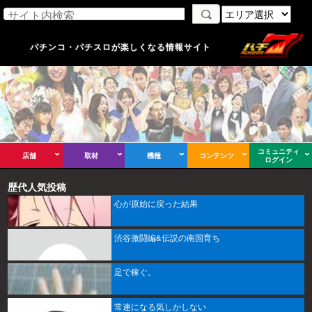
パチンコ・パチスロが楽しくなる情報サイト
コミュニティ
店舗
取材
機種
コンテンツ
ログイン
歴代人気投稿
心が原始に戻った結果
渋谷激闘編&伝説の南国育ち
足で稼ぐ。
常連になる気しかしない