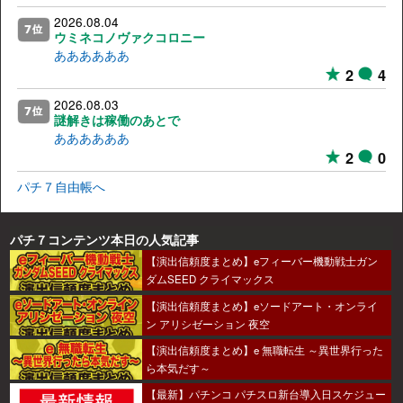
2026.08.04
ウミネコノヴァクコロニー
ああああああ
2
4
2026.08.03
謎解きは稼働のあとで
ああああああ
2
0
パチ７自由帳へ
パチ７コンテンツ本日の人気記事
【演出信頼度まとめ】eフィーバー機動戦士ガン
ダムSEED クライマックス
【演出信頼度まとめ】eソードアート・オンライ
ン アリシゼーション 夜空
【演出信頼度まとめ】e 無職転生 ～異世界行った
ら本気だす～
【最新】パチンコ パチスロ新台導入日スケジュー