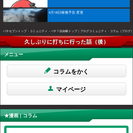
4月18日稼働予告 変更
パチセブントップ
コミュニティ
パチ７自由帳トップ｜ブログコミュニティ
コラム（ブログ
久しぶりに打ちに行った話（後）
メニュー
コラムをかく
マイページ
★漫画 | コラム