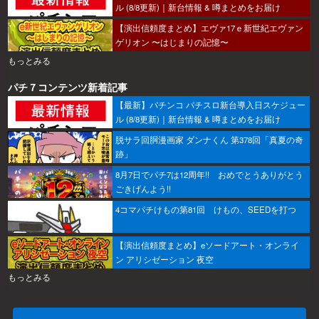
ル (8/8更新)｜新台情報 & 噂まとめをお届け
【演出信頼度まとめ】エヴァ17ｅ新世紀エヴァン
ゲリオン 〜はじまりの記憶〜
もっとみる
パチ７コンテンツ新着記事
【最新】パチンコ パチスロ新台導入日スケジュー
ル (8/8更新)｜新台情報 & 噂まとめをお届け
脱サラ回胴漫画家 ダンナくん 第378回「真夏の奇
跡」
8月7日でパチ7は12周年!! おめでとうありがとう
ごきげんよう!!
4コマパチけもの第81回 けもの、SEEDを打つ
【演出信頼度まとめ】eソードアート・オンライ
ン アリシゼーション 夜空
もっとみる