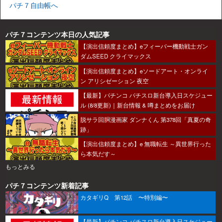
パチ７自由帳へ
パチ７コンテンツ本日の人気記事
【演出信頼度まとめ】eフィーバー機動戦士ガン
ダムSEED クライマックス
【演出信頼度まとめ】eソードアート・オンライ
ン アリシゼーション 夜空
【最新】パチンコ パチスロ新台導入日スケジュー
ル (8/8更新)｜新台情報 & 噂まとめをお届け
脱サラ回胴漫画家 ダンナくん 第378回「真夏の奇
跡」
【演出信頼度まとめ】e 無職転生 ～異世界行った
ら本気だす～
もっとみる
パチ７コンテンツ新着記事
カタギリQ 第12話 〜特別編〜
【最新】パチンコ パチスロ新台導入日スケジュー