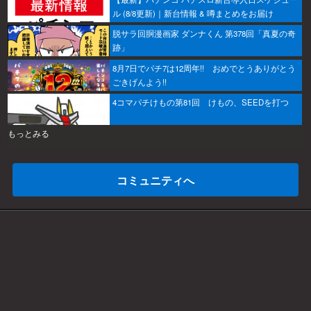
ル (8/8更新)｜新台情報 & 噂まとめをお届け
脱サラ回胴漫画家 ダンナくん 第378回「真夏の奇
跡」
8月7日でパチ7は12周年!! おめでとうありがとう
ごきげんよう!!
4コマパチけもの第81回 けもの、SEEDを打つ
もっとみる
コミュニティへ