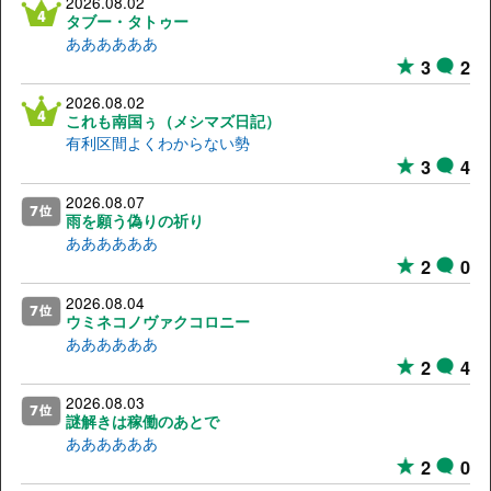
2026.08.02
タブー・タトゥー
ああああああ
3
2
2026.08.02
これも南国ぅ（メシマズ日記）
有利区間よくわからない勢
3
4
2026.08.07
雨を願う偽りの祈り
ああああああ
2
0
2026.08.04
ウミネコノヴァクコロニー
ああああああ
2
4
2026.08.03
謎解きは稼働のあとで
ああああああ
2
0