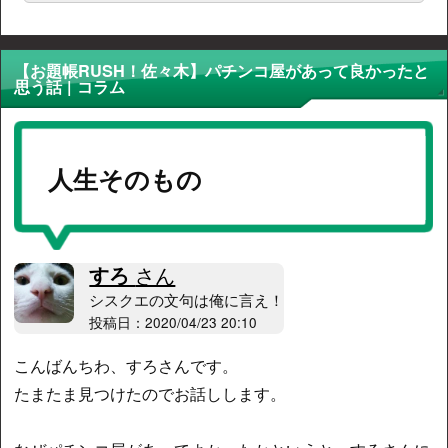
【お題帳RUSH！佐々木】パチンコ屋があって良かったと
思う話 | コラム
人生そのもの
すろ
さん
シスクエの文句は俺に言え！
投稿日：2020/04/23 20:10
こんばんちわ、すろさんです。
たまたま見つけたのでお話しします。