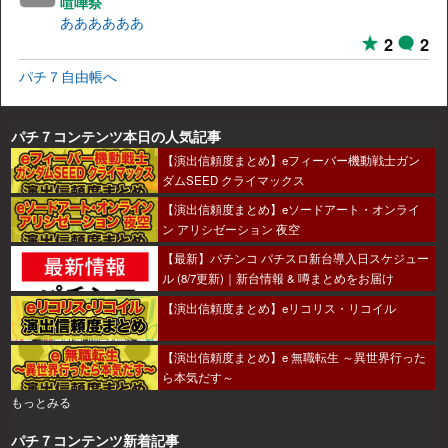
喧嘩祭
ああああああ
2
2
パチ７自由帳へ
パチ７コンテンツ本日の人気記事
【演出信頼度まとめ】eフィーバー機動戦士ガン
ダムSEED クライマックス
【演出信頼度まとめ】eソードアート・オンライ
ン アリシゼーション 夜空
【最新】パチンコ パチスロ新台導入日スケジュー
ル (8/7更新)｜新台情報 & 噂まとめをお届け
【演出信頼度まとめ】eリコリス・リコイル
【演出信頼度まとめ】e 無職転生 ～異世界行った
ら本気だす～
もっとみる
パチ７コンテンツ新着記事