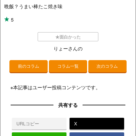
晩飯？うまい棒たこ焼き味
5
★面白かった
りょーさんの
前のコラム
コラム一覧
次のコラム
※本記事はユーザー投稿コンテンツです。
共有する
URLコピー
X