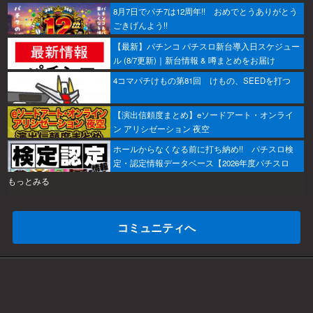
8月7日でパチ7は12周年!! おめでとうありがとう
ごきげんよう!!
【最新】パチンコ パチスロ新台導入日スケジュー
ル (8/7更新)｜新台情報 & 噂まとめをお届け
4コマパチけもの第81回 けもの、SEEDを打つ
【演出信頼度まとめ】eソードアート・オンライ
ン アリシゼーション 夜空
ホールからなくなる前に打ち納め!! パチスロ検
定・認定情報データベース【2026年度パチスロ
版】
もっとみる
コミュニティへ