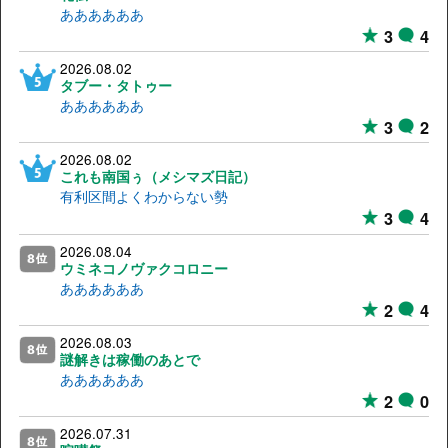
ああああああ
3
4
2026.08.02
タブー・タトゥー
ああああああ
3
2
2026.08.02
これも南国ぅ（メシマズ日記）
有利区間よくわからない勢
3
4
2026.08.04
ウミネコノヴァクコロニー
ああああああ
2
4
2026.08.03
謎解きは稼働のあとで
ああああああ
2
0
2026.07.31