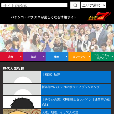
パチンコ・パチスロが楽しくなる情報サイト
コミュニティ
店舗
取材
機種
コンテンツ
ログイン
歴代人気投稿
【初陣】秋津
新基準のパチンコのポジティブシンキング
【チラシの裏】CR聖戦士ダンバイン【通常時の章
Vol.3】
天運、地運、そして人の運