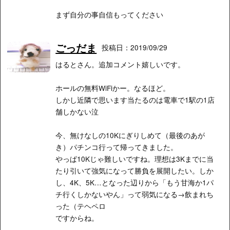
まず自分の事自信もってください
ごっだま
投稿日：2019/09/29
はるとさん。追加コメント嬉しいです。
ホールの無料WiFiかー。なるほど。
しかし近隣で思います当たるのは電車で1駅の1店
舗しかない泣
今、無けなしの10Kにぎりしめて（最後のあが
き）パチンコ行って帰ってきました。
やっぱ10Kじゃ難しいですね。理想は3Kまでに当
たり引いて強気になって勝負を展開したい。しか
し、4K、5K…となった辺りから「もう甘海か1パ
チ行くしかないやん」って弱気になる→飲まれち
った（テヘペロ
ですからね。