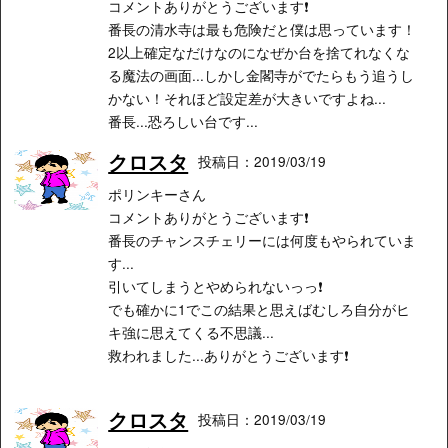
コメントありがとうございます❗️
番長の清水寺は最も危険だと僕は思っています！
2以上確定なだけなのになぜか台を捨てれなくな
る魔法の画面...しかし金閣寺がでたらもう追うし
かない！それほど設定差が大きいですよね...
番長...恐ろしい台です...
クロスタ
投稿日：2019/03/19
ポリンキーさん
コメントありがとうございます❗️
番長のチャンスチェリーには何度もやられていま
す...
引いてしまうとやめられないっっ❗️
でも確かに1でこの結果と思えばむしろ自分がヒ
キ強に思えてくる不思議...
救われました...ありがとうございます❗️
クロスタ
投稿日：2019/03/19