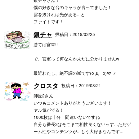
銀チャさん！
僕の好きな台のキャラが言ってました！
雲を抜ければ光がある...と
ファイトです！
銀チャ
投稿日：2019/03/25
勝てば官軍!!
で、官軍って何なんか未だに分かりませんw
最近わたし、絶不調の嵐です(o´Д｀o)ﾊｧｰﾝ
クロスタ
投稿日：2019/03/21
師匠2さん
いつもコメントありがとうございます！
ヤル気がでる！
1000枚は十分！間違いないですね
自分も番長3はそこまで相性良くないっす...ただゲ
ーム性やコンテンツが...もう大好きなんです...