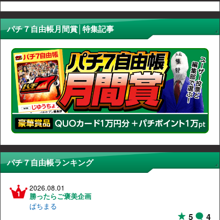
パチ７自由帳月間賞│特集記事
パチ７自由帳ランキング
2026.08.01
勝ったらご褒美企画
ぱちまる
5
4