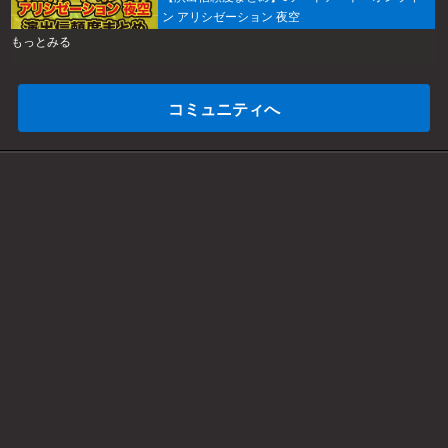
ン アリシゼーション 夜空
もっとみる
コミュニティへ