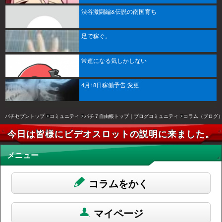
渋谷激闘編&伝説の南国育ち
足で稼ぐ。
常連になる気しかしない
4月18日稼働予告 変更
パチセブントップ
コミュニティ
パチ７自由帳トップ｜ブログコミュニティ
コラム（ブログ
今日は皆様にビデオスロットの説明に来ました。
メニュー
コラムをかく
マイページ