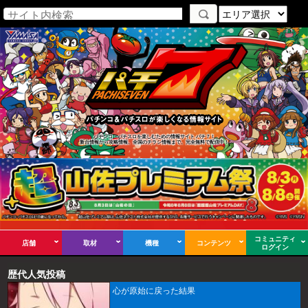
パチンコ・パチスロを楽しむための情報サイト パチ７！
新台情報から攻略情報、全国のチラシ情報まで、完全無料で配信中！
コミュニティ
店舗
取材
機種
コンテンツ
ログイン
歴代人気投稿
心が原始に戻った結果