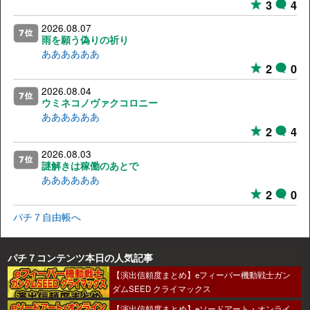
3
4
2026.08.07
雨を願う偽りの祈り
ああああああ
2
0
2026.08.04
ウミネコノヴァクコロニー
ああああああ
2
4
2026.08.03
謎解きは稼働のあとで
ああああああ
2
0
パチ７自由帳へ
パチ７コンテンツ本日の人気記事
【演出信頼度まとめ】eフィーバー機動戦士ガン
ダムSEED クライマックス
【演出信頼度まとめ】eソードアート・オンライ