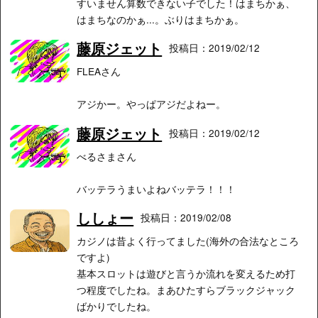
すいません算数できない子でした！はまちかぁ、
はまちなのかぁ...。ぶりはまちかぁ。
藤原ジェット
投稿日：2019/02/12
FLEAさん
アジかー。やっぱアジだよねー。
藤原ジェット
投稿日：2019/02/12
べるさまさん
バッテラうまいよねバッテラ！！！
ししょー
投稿日：2019/02/08
カジノは昔よく行ってました(海外の合法なところ
ですよ)
基本スロットは遊びと言うか流れを変えるため打
つ程度でしたね。まあひたすらブラックジャック
ばかりでしたね。