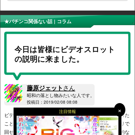
★パチンコ関係ない話 | コラム
今日は皆様にビデオスロット
の説明に来ました。
藤原ジェット
さん
昭和の落とし物みたいな人です。
投稿日：2019/02/08 08:08
×
×
注目情報
ビデオスロット（所謂カジノスロット）って皆さんやった
ことあります？ユニバのスロットストリートってアプリで
回せるのがそれです。今日は皆様に日本以外での一般的な