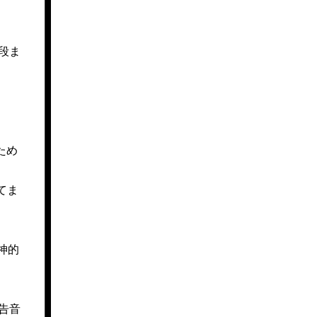
段ま
ため
てま
神的
告音