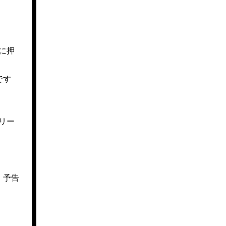
に押
です
リー
、予告