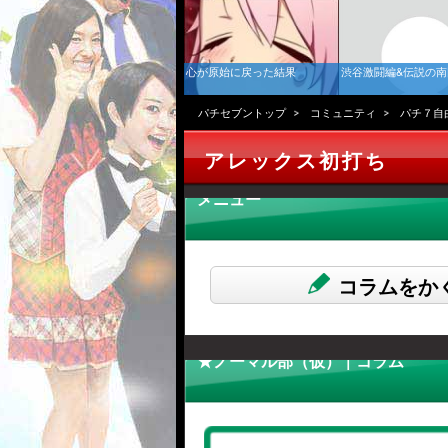
心が原始に戻った結果
渋谷激闘編&伝説の
パチセブントップ
コミュニティ
パチ７自
アレックス初打ち
メニュー
コラムをか
★ノーマル部（仮） | コラム