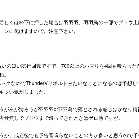
若しくは枠下に押した場合は羽羽羽、羽羽鳥の一部でブドウ上
ーンに化けますのでご注意下さい。
ムくらいの短い試行回数ですで、700以上のハマりを4回も喰らった
ね。
ックなのでThunderVリボルトみたいなことになるのは予想し
キツい気がしました。
うが左が滑ろうが羽羽羽or羽羽鳥で落とされる感じはかなり精
告音無しでブドウまで滑ってきたときはゲロ熱ですが。
うか、成立後でも予告音鳴らないことの方が多いと思うので予