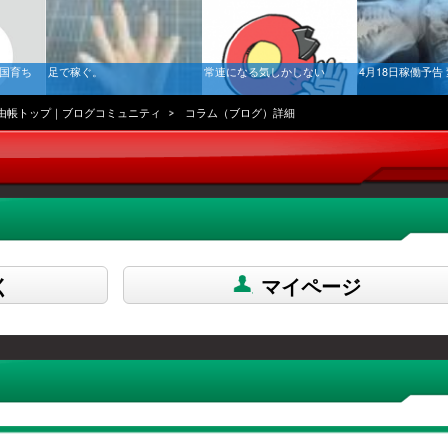
南国育ち
足で稼ぐ。
常連になる気しかしない
4月18日稼働予告
由帳トップ｜ブログコミュニティ
コラム（ブログ）詳細
く
マイページ