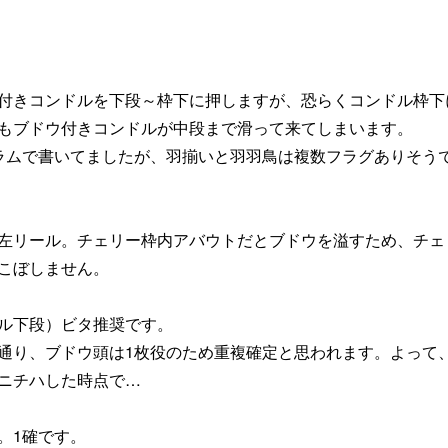
付きコンドルを下段～枠下に押しますが、恐らくコンドル枠下
もブドウ付きコンドルが中段まで滑って来てしまいます。
コラムで書いてましたが、羽揃いと羽羽鳥は複数フラグありそう
左リール。チェリー枠内アバウトだとブドウを溢すため、チェ
こぼしません。
ル下段）ビタ推奨です。
通り、ブドウ頭は1枚役のため重複確定と思われます。よって
ニチハした時点で…
。1確です。