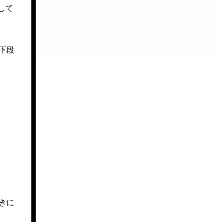
して
下段
きに