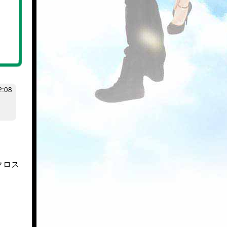
:08
クロス