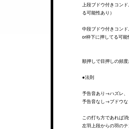
上段ブドウ付きコンド
る可能性あり）
中段ブドウ付きコンド
or枠下に押してる可能
順押しで目押しの頻度
●法則
予告音あり→ハズレ、
予告音なし→ブドウな
この打ち方であれば消
左羽上段からの羽のテ