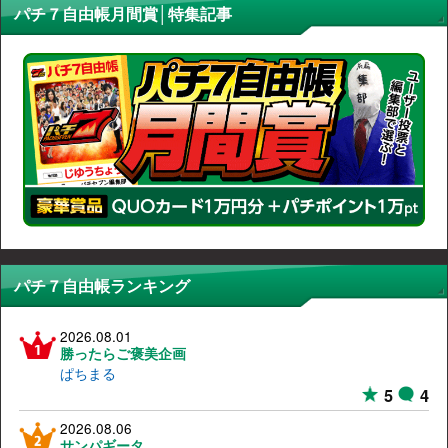
パチ７自由帳月間賞│特集記事
パチ７自由帳ランキング
2026.08.01
勝ったらご褒美企画
ぱちまる
5
4
2026.08.06
サンパギータ