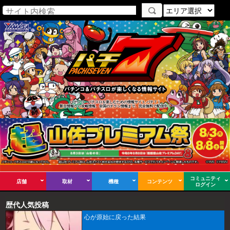
パチンコ・パチスロを楽しむための情報サイト パチ７！
新台情報から攻略情報、全国のチラシ情報まで、完全無料で配信中！
コミュニティ
店舗
取材
機種
コンテンツ
ログイン
歴代人気投稿
心が原始に戻った結果