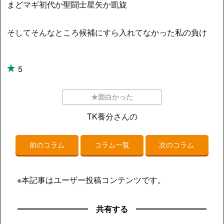
まどマギ初代か聖闘士星矢か凱旋
そしてそんなところ候補にすら入れてなかった私の負け
5
★面白かった
TK養分さんの
前のコラム
コラム一覧
次のコラム
※本記事はユーザー投稿コンテンツです。
共有する