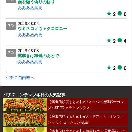
雨を願う偽りの祈り
ああああああ
2
0
2026.08.04
ウミネコノヴァクコロニー
ああああああ
2
4
2026.08.03
謎解きは稼働のあとで
ああああああ
2
0
パチ７自由帳へ
パチ７コンテンツ本日の人気記事
【演出信頼度まとめ】eフィーバー機動戦士ガン
ダムSEED クライマックス
【演出信頼度まとめ】eソードアート・オンライ
ン アリシゼーション 夜空
【演出信頼度まとめ】e 無職転生 ～異世界行った