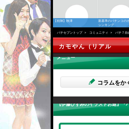
【初陣】秋津
新基準のパチンコの
シンキング
パチセブントップ
コミュニティ
パチ７自
カモやん（リアル
メニュー
コラムをか
【伊藤ひずみのイラストお題】『パ