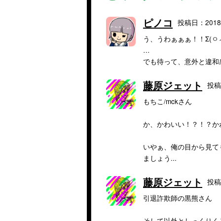
ピノコ
投稿日：2018/
う、うわぁぁぁ！！Σ(ㅇㅅㅇ
…
でも待って、意外と違和
藤原ジェット
投稿日
もちこ/mckさん
か、かわいい！？！？か
いやぁ、俺の目から見て
ましょう...
藤原ジェット
投稿日
引退詐欺師の黒熊さん
そして以外としっくりくる