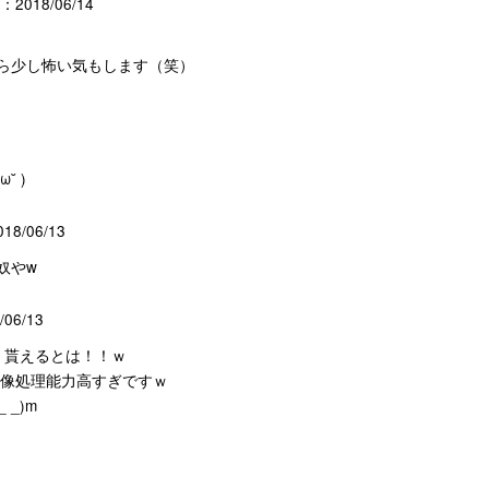
2018/06/14
ら少し怖い気もします（笑）
˘ )
8/06/13
奴やw
06/13
）貰えるとは！！ｗ
画像処理能力高すぎですｗ
 _)m