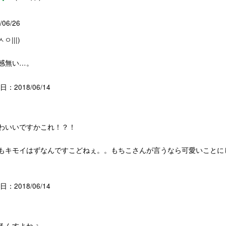
06/26
|||)
感無い…。
：2018/06/14
わいいですかこれ！？！
もキモイはずなんですこどねぇ。。もちこさんが言うなら可愛いことに
：2018/06/14
んすよねぇ...