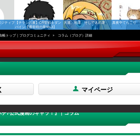
ポジティブ
【チラシの裏】CR聖戦士ダン
天運、地運、そして人の運
真夜中てらこり 
バイン【通常時の章Vol.3】
由帳トップ｜ブログコミュニティ
コラム（ブログ）詳細
く
マイページ
チ7公式漫画のキャラ！』 | コラム