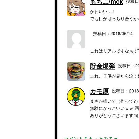
もちこ/mck
投稿日：
かわいい…！
でも目がばっちり合うか
投稿日：2018/06/14
これはリアルですなぁ ( ˘ω
貯金爆弾
投稿日：201
これ、子供が見たら泣く
カモ原
投稿日：2018/
まさか描いて（作って?
無駄にかっこいいｗｗ 
ありがとうございますm(_
コメントをもっとみる▼